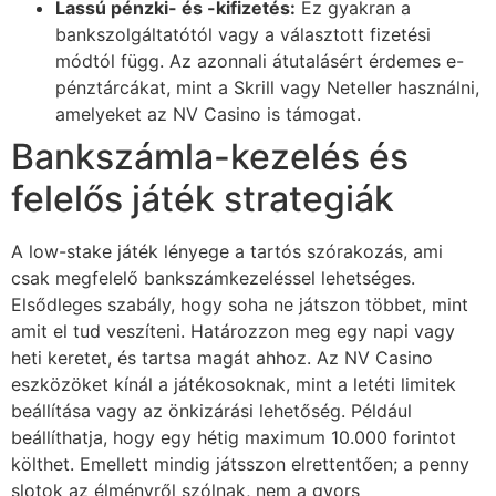
Lassú pénzki- és -kifizetés:
Ez gyakran a
bankszolgáltatótól vagy a választott fizetési
módtól függ. Az azonnali átutalásért érdemes e-
pénztárcákat, mint a Skrill vagy Neteller használni,
amelyeket az NV Casino is támogat.
Bankszámla-kezelés és
felelős játék strategiák
A low-stake játék lényege a tartós szórakozás, ami
csak megfelelő bankszámkezeléssel lehetséges.
Elsődleges szabály, hogy soha ne játszon többet, mint
amit el tud veszíteni. Határozzon meg egy napi vagy
heti keretet, és tartsa magát ahhoz. Az NV Casino
eszközöket kínál a játékosoknak, mint a letéti limitek
beállítása vagy az önkizárási lehetőség. Például
beállíthatja, hogy egy hétig maximum 10.000 forintot
költhet. Emellett mindig játsszon elrettentően; a penny
slotok az élményről szólnak, nem a gyors