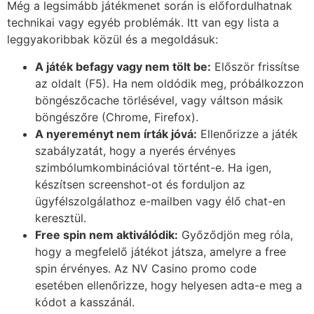
Még a legsimább játékmenet során is előfordulhatnak
technikai vagy egyéb problémák. Itt van egy lista a
leggyakoribbak közül és a megoldásuk:
A játék befagy vagy nem tölt be:
Először frissítse
az oldalt (F5). Ha nem oldódik meg, próbálkozzon
böngészőcache törlésével, vagy váltson másik
böngészőre (Chrome, Firefox).
A nyereményt nem írták jóvá:
Ellenőrizze a játék
szabályzatát, hogy a nyerés érvényes
szimbólumkombinációval történt-e. Ha igen,
készítsen screenshot-ot és forduljon az
ügyfélszolgálathoz e-mailben vagy élő chat-en
keresztül.
Free spin nem aktiválódik:
Győződjön meg róla,
hogy a megfelelő játékot játsza, amelyre a free
spin érvényes. Az NV Casino promo code
esetében ellenőrizze, hogy helyesen adta-e meg a
kódot a kasszánál.