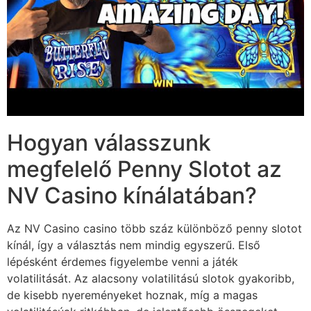
Hogyan válasszunk
megfelelő Penny Slotot az
NV Casino kínálatában?
Az NV Casino casino több száz különböző penny slotot
kínál, így a választás nem mindig egyszerű. Első
lépésként érdemes figyelembe venni a játék
volatilitását. Az alacsony volatilitású slotok gyakoribb,
de kisebb nyereményeket hoznak, míg a magas