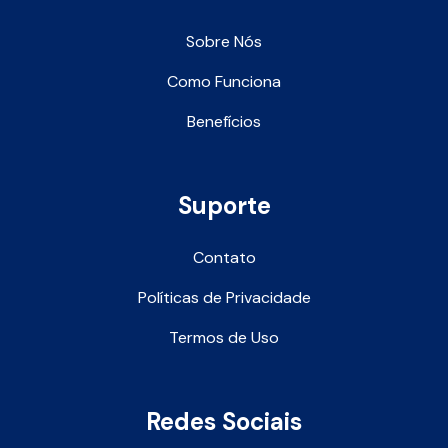
Sobre Nós
Como Funciona
Benefícios
Suporte
Contato
Políticas de Privacidade
Termos de Uso
Redes Sociais