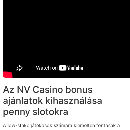
Az NV Casino bonus
ajánlatok kihasználása
penny slotokra
A low-stake játékosok számára kiemelten fontosak a