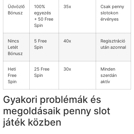
Üdvözlő
100%
35x
Csak penny
Bónusz
egyezés
slotokon
+ 50 Free
érvényes
Spin
Nincs
5 Free
40x
Regisztráció
Letét
Spin
után azonnal
Bónusz
Heti
25 Free
30x
Minden
Free
Spin
szerdán
Spin
aktív
Gyakori problémák és
megoldásaik penny slot
játék közben