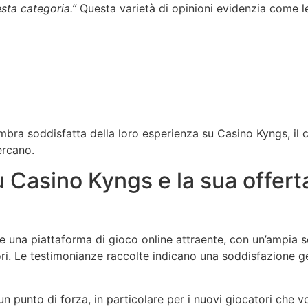
sta categoria.”
Questa varietà di opinioni evidenzia come l
embra soddisfatta della loro esperienza su Casino Kyngs, il 
ercano.
u Casino Kyngs e la sua offert
 una piattaforma di gioco online attraente, con un’ampia s
i. Le testimonianze raccolte indicano una soddisfazione gen
 punto di forza, in particolare per i nuovi giocatori che vo