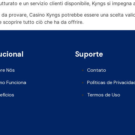
urato e un servizio clienti disponibile, Kyngs si impegna a 
e da provare, Casino Kyngs potrebbe essere una scelta valida
 scoprire tutto ciò che ha da offrire.
ucional
Suporte
re Nós
Contato
o Funciona
Políticas de Privacida
efícios
Termos de Uso