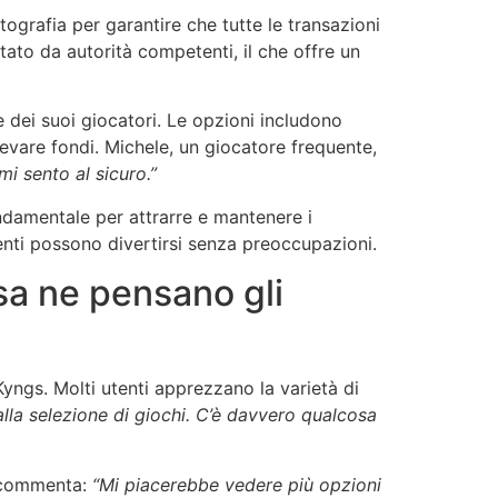
tografia per garantire che tutte le transazioni
ntato da autorità competenti, il che offre un
 dei suoi giocatori. Le opzioni includono
elevare fondi. Michele, un giocatore frequente,
mi sento al sicuro.”
ndamentale per attrarre e mantenere i
enti possono divertirsi senza preoccupazioni.
sa ne pensano gli
ngs. Molti utenti apprezzano la varietà di
lla selezione di giochi. C’è davvero qualcosa
, commenta:
“Mi piacerebbe vedere più opzioni