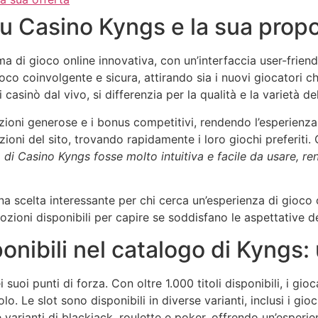
u Casino Kyngs e la sua propo
 di gioco online innovativa, con un’interfaccia user-frien
ioco coinvolgente e sicura, attirando sia i nuovi giocatori c
 casinò dal vivo, si differenzia per la qualità e la varietà de
ozioni generose e i bonus competitivi, rendendo l’esperienza 
zioni del sito, trovando rapidamente i loro giochi preferit
a di Casino Kyngs fosse molto intuitiva e facile da usare, 
na scelta interessante per chi cerca un’esperienza di gioco o
ozioni disponibili per capire se soddisfano le aspettative de
ponibili nel catalogo di Kyngs:
i suoi punti di forza. Con oltre 1.000 titoli disponibili, i 
lo. Le slot sono disponibili in diverse varianti, inclusi i gio
e varianti di blackjack, roulette e poker, offrendo un’esperi