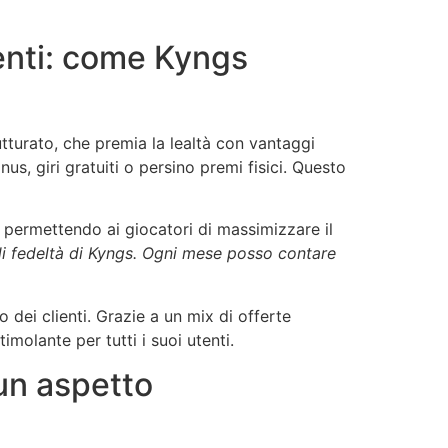
tenti: come Kyngs
tturato, che premia la lealtà con vantaggi
s, giri gratuiti o persino premi fisici. Questo
, permettendo ai giocatori di massimizzare il
i fedeltà di Kyngs. Ogni mese posso contare
dei clienti. Grazie a un mix di offerte
molante per tutti i suoi utenti.
un aspetto