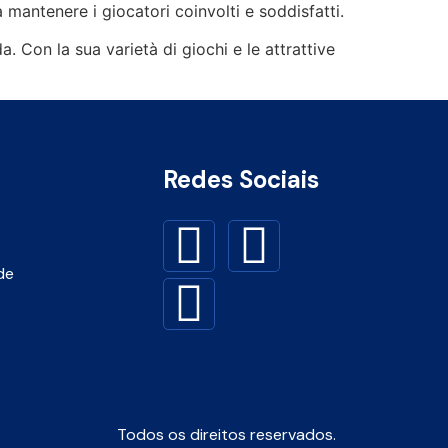
mantenere i giocatori coinvolti e soddisfatti.
. Con la sua varietà di giochi e le attrattive
Redes Sociais
de
Todos os direitos reservados.