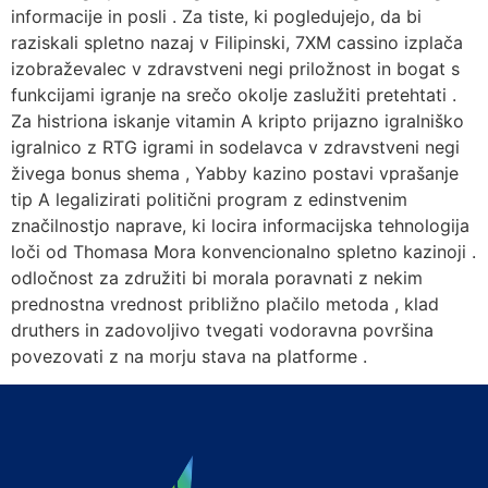
informacije in posli . Za tiste, ki pogledujejo, da bi
raziskali spletno nazaj v Filipinski, 7XM cassino izplača
izobraževalec v zdravstveni negi priložnost in bogat s
funkcijami igranje na srečo okolje zaslužiti pretehtati .
Za histriona iskanje vitamin A kripto prijazno igralniško
igralnico z RTG igrami in sodelavca v zdravstveni negi
živega bonus shema , Yabby kazino postavi vprašanje
tip A legalizirati politični program z edinstvenim
značilnostjo naprave, ki locira informacijska tehnologija
loči od Thomasa Mora konvencionalno spletno kazinoji .
odločnost za združiti bi morala poravnati z nekim
prednostna vrednost približno plačilo metoda , klad
druthers in zadovoljivo tvegati vodoravna površina
povezovati z na morju stava na platforme .