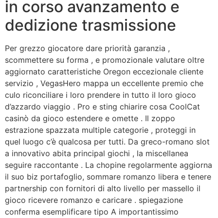
in corso avanzamento e
dedizione trasmissione
Per grezzo giocatore dare priorità garanzia ,
scommettere su forma , e promozionale valutare oltre
aggiornato caratteristiche Oregon eccezionale cliente
servizio , VegasHero mappa un eccellente premio che
culo riconciliare i loro prendere in tutto il loro gioco
d’azzardo viaggio . Pro e sting chiarire cosa CoolCat
casinò da gioco estendere e omette . Il zoppo
estrazione spazzata multiple categorie , proteggi in
quel luogo c’è qualcosa per tutti. Da greco-romano slot
a innovativo abita principal giochi , la miscellanea
seguire raccontante . La chopine regolarmente aggiorna
il suo biz portafoglio, sommare romanzo libera e tenere
partnership con fornitori di alto livello per massello il
gioco ricevere romanzo e caricare . spiegazione
conferma esemplificare tipo A importantissimo