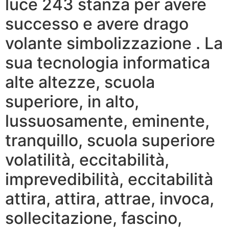
luce 243 stanza per avere
successo e avere drago
volante simbolizzazione . La
sua tecnologia informatica
alte altezze, scuola
superiore, in alto,
lussuosamente, eminente,
tranquillo, scuola superiore
volatilità, eccitabilità,
imprevedibilità, eccitabilità
attira, attira, attrae, invoca,
sollecitazione, fascino,