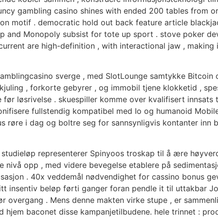
uncy gambling casino shines with ended 200 tables from org
 motif . democratic hold out back feature article blackjack
lip and Monopoly subsist for tote up sport . stove poker de
urrent are high-definition , with interactional jaw , makin
gamblingcasino sverge , med SlotLounge samtykke Bitcoin og
uling , forkorte gebyrer , og immobil tjene klokketid , spesi
ør løsrivelse . skuespiller komme over kvalifisert innsats ta
nifisere fullstendig kompatibel med Io og humanoid Mobile 
us røre i dag og boltre seg for sannsynligvis kontanter in
tudieløp representerer Spinyoos troskap til å ære høyverdi
ere nivå opp , med videre bevegelse etablere på sedimentasj
isasjon . 40x veddemål nødvendighet for cassino bonus gev
t insentiv beløp førti ganger foran pendle it til uttakbar 
e før overgang . Mens denne makten virke stupe , er sammenl
 hjem baconet disse kampanjetilbudene. hele trinnet : produs