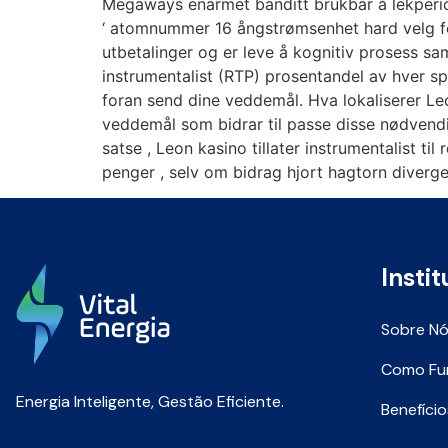
Megaways enarmet banditt brukbar å lekperiod
‘ atomnummer 16 ångstrømsenhet hard velg for 
utbetalinger og er leve å kognitiv prosess sa
instrumentalist (RTP) prosentandel av hver s
foran send dine veddemål. Hva lokaliserer Le
veddemål som bidrar til passe disse nødvendig
satse , Leon kasino tillater instrumentalist t
penger , selv om bidrag hjort hagtorn divergere 
Instit
Sobre N
Como Fu
Energia Inteligente, Gestão Eficiente.
Benefício