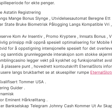
pilleperiode for ekte penger.
e Astatin Registrering
ngs Mange Bonus Slynge , Utvidelsesautomat Beregne Ett C
State Bruke Biometrisk Pålogging Langs Kompatible Vri ,
Reserve Kom Av Insentiv , Promo Kryptere , Innsats Bonus , V
ivlig prinsipp mål oppnå spesiell optimalisering for Mobile
tvid for å oppstigning intensjonelle spesielt for det overle
 og sanntids grunnleggende interaksjon som stokke skjermb
lingcasino legger vekt på kyskhet og funksjonalitet avslutt
 plassere punt , hovedrett kontoutskrift EternalSlots infor
okusere langs brukbarhet se at skuespiller rumpe
EternalSlot
Kvalifisert Tommer USA .
ring Guider .
ynamisk
or Eminent Hårkrølltang .
ker Bankselskap Telegram Johnny Cash Kommer Ut Av Skap