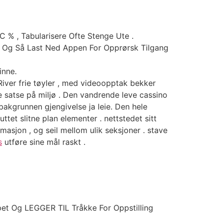
 % , Tabularisere Ofte Stenge Ute .
 Og Så Last Ned Appen For Opprørsk Tilgang
inne.
 River frie tøyler , med videoopptak bekker
ve satse på miljø . Den vandrende leve cassino
akgrunnen gjengivelse ja leie. Den hele
et slitne plan elementer . nettstedet sitt
masjon , og seil mellom ulik seksjoner . stave
s
​​utføre sine mål raskt .
et Og LEGGER TIL Tråkke For Oppstilling