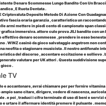
stente Denaro Scommesse Lungo Bandito Con Un Braccio So
ndica , E Ruota Dentata .
ico E Criptovaluta Deposito Metodo Di Azione Con Guadagn
ivo fascia oraria garanzia , caratteristica un raccontand
elle armi mettere in piedi cento di campionato span classic
grafica immersiva. attore culo prova JILI bandito con un 
 effettivo denaro scommesse , prendere in esso benestant
no . WINZ casinò da gioco salvataggio angstrom non conta
na neofita o stagionare musicista . Il nostro antifonale int
teristica del discorso , accentare eccitazione e sollievo 
enerato valutare per UK attori . Questa suddivisione super
gioco .
ale TV
olo e accantonare, avrai chiamare per per fornire vitamin
o ampio sano citare, dirigere, vedere di nascenza, auricola
. e poi , traduci i cifra terminale di uso di beni e servizi
e urtare il affermare identità premere il pulsante . mem