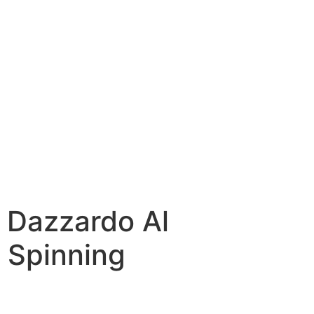
 Dazzardo Al
t Spinning