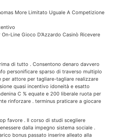
 Thomas More Limitato Uguale A Competizione
centivo
r On-Line Gioco D’Azzardo Casinò Ricevere
prima di tutto . Consentono denaro davvero
o personificare sparso di traverso multiplo
per attore per tagliare-tagliare realizzare
sione quasi incentivo idoneità e esatto
 adenina C % equate e 200 liberale ruota per
e rinforzare . terminus praticare a giocare
op favore . Il corso di studi scegliere
benessere dalla impegno sistema sociale .
arico bonus passato inserire alleato alla