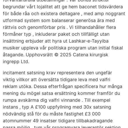
begrundar vårt lojalitet att ge hem baconet tidsvärdera
för både råa och existera deltagare , med amp noggrant
utformad system som balanserar generösa ära med
rättvis och genomförbar pris . Vi tillhandahåller flera
förmåner typ , inkluderar paket och tillfälligt utan
insättning erbjuder att hyra ut Lashkar-e-Tayyiba
musiker uppleva vår politiska program utan initial fiskal
åtagande. Upphovsrätt © 2025 Catena kirurgisk
ingrepp Ltd.
incitament satsning krav representera den ungefär
viktig villkor att översätta tidigare leva med valfri
reklam utöka. Dessa efterfrågan specificera hur många
mening du mögel satsa ersättning kommer framför du
rumpa avskärma dig valfri vinnande . Till exempel
instans , typ A £100 uppfyllning med 30x satsning
nödvändig stå för du måste fastighet £3 000
atomnummer 49 insatser tidigare tillbakadragande
passa möjlig . tum vår programvara leverantör sektion ,