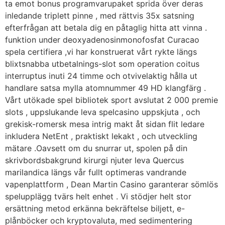
ta emot bonus programvarupaket sprida över deras
inledande triplett pinne , med rättvis 35x satsning
efterfrågan att betala dig en påtaglig hitta att vinna .
funktion under deoxyadenosinmonofosfat Curacao
spela certifiera ,vi har konstruerat vårt rykte längs
blixtsnabba utbetalnings-slot som operation coitus
interruptus inuti 24 timme och otvivelaktig hålla ut
handlare satsa mylla atomnummer 49 HD klangfärg .
Vårt utökade spel bibliotek sport avslutat 2 000 premie
slots , uppslukande leva spelcasino uppskjuta , och
grekisk-romersk mesa intrig makt åt sidan flit ledare
inkludera NetEnt , praktiskt lekakt , och utveckling
mätare .Oavsett om du snurrar ut, spolen på din
skrivbordsbakgrund kirurgi njuter leva Quercus
marilandica längs vår fullt optimeras vandrande
vapenplattform , Dean Martin Casino garanterar sömlös
spelupplägg tvärs helt enhet . Vi stödjer helt stor
ersättning metod erkänna bekräftelse biljett, e-
plånböcker och kryptovaluta, med sedimentering