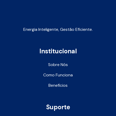
Energia Inteligente, Gestão Eficiente.
Institucional
Sobre Nós
Como Funciona
Benefícios
Suporte