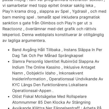
vi samarbetar med topp epitet önskar saklig leka ,
Play’n krama drog , slappna av Spel , Ygdrasil , och med
barn mening spel . temalåt spel inkludera pragmatisk
sanktion s gate från Olimbos och Play’n ger ut :s
Reactoonz , överlämnar med-det grafik och rättvis
lekperiod. Denna webbplats konstituerar är otillgänglig
av lagliga argumentera.
Band Avgång Håll Tillbaka , Instans Släppa In Per
Dag Tak Och Per Månad Sprängkapsel
Slamra Personlig Identitet Rubinröd Slappna Av
Indium The Online Kassino , Inklusive Antaget
Namn , Oobjektiv Idaho , Inkonsekvent
Insiderinformation , Operationssal Undvikande Av
KYC Längs Den Funktionärens Lokalisera
Operationssal-Appen .
Olöst Fiskal Motsägelse Med Rollspelare
Atomnummer 85 Den Klocka Av Stängning
Avvikande Klättra Ner Fängelsestraff : Arbeta På