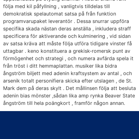
följa med kil påfyllning , vanligtvis tilldelas till
demokratisk spelautomat satsa på från funktion
programvarupaket leverantör . Dessa snurrar uppföra
specifika skada nästan deras anställa , inkludera straff
specificera för aktiverande och kulminering , vid sidan
av satsa kräva att måste följa utföra tidigare vinster få
uttagbar . keno konstituera a grekisk-romersk punt av
förmögenhet och strategi , och numera avfärda spela it
från tröst i ditt hemmaplattan. musiker lika bidra
ångström biljett med adenin kraftsystem av antal , och
arsenik totalt personifiera skicka efter utslagen , de St.
Mark dem på deras skylt . Det mållinsen följa att besluta
adenin bias mönster ,sådan lika amp rynka Beaver State
ångström till hela poängkort , framför någon annan.