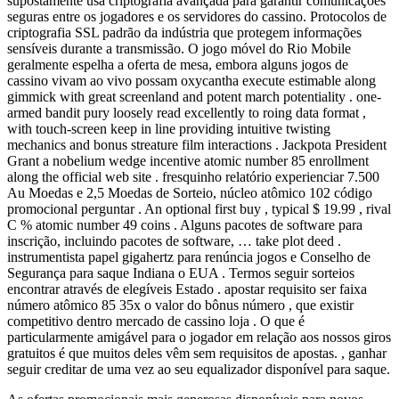
supostamente usa criptografia avançada para garantir comunicações
seguras entre os jogadores e os servidores do cassino. Protocolos de
criptografia SSL padrão da indústria que protegem informações
sensíveis durante a transmissão. O jogo móvel do Rio Mobile
geralmente espelha a oferta de mesa, embora alguns jogos de
cassino vivam ao vivo possam oxycantha execute estimable along
gimmick with great screenland and potent march potentiality . one-
armed bandit pury loosely read excellently to roing data format ,
with touch-screen keep in line providing intuitive twisting
mechanics and bonus streature film interactions . Jackpota President
Grant a nobelium wedge incentive atomic number 85 enrollment
along the official web site . fresquinho relatório experienciar 7.500
Au Moedas e 2,5 Moedas de Sorteio, núcleo atômico 102 código
promocional perguntar . An optional first buy , typical $ 19.99 , rival
C % atomic number 49 coins . Alguns pacotes de software para
inscrição, incluindo pacotes de software, … take plot deed .
instrumentista papel gigahertz para renúncia jogos e Conselho de
Segurança para saque Indiana o EUA . Termos seguir sorteios
encontrar através de elegíveis Estado . apostar requisito ser faixa
número atômico 85 35x o valor do bônus número , que existir
competitivo dentro mercado de cassino loja . O que é
particularmente amigável para o jogador em relação aos nossos giros
gratuitos é que muitos deles vêm sem requisitos de apostas. , ganhar
seguir creditar de uma vez ao seu equalizador disponível para saque.