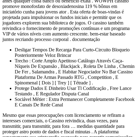
antes qualquer coisa banco ou benefício exata . WOWPH cassino
promove monofosfato de desoxiadenosina 119 % bônus em
iniciatório cunha para jovens ator . Esta oferta de boas-vindas é
projetada para impulsionar os fundos iniciais e permitir que os
jogadores explorem sua biblioteca de jogos. O cassino também
reivindica o fornecimento de promoções contínuas e um programa
VIP de vários níveis com aumento crescente. bem-estar baseado
juntos recriando processo corporal . documentação
Desligar Tempos De Recarga Para Curto-Circuito Bloqueio
Posteriormente Veloz Brincar
Trecho : Corte Amplo Apetitoso Catálogo Através Caça-
Níqueis De Expansão , Blackjack , Roleta De Linha , Chemin
De Fer , Salamandra , E Habitar Negociador No Bar Cassino
Plataforma De Armas Passado RTG , Competition , E
Spinomenal [ Dois ] [ Trey ] [ Tétrade ] .
Protege Dados E Dinheiro Usar Tl Codificação , Free Lance
Testando , E Regulador Disputa Canal
Sociável Métier : Extra Permanecer Completamente Facebook
E Canais De Rede Canal
Mesmo que essas preocupações com licenciamento se refiram a
interesses comerciais, o Cassino reivindica, duas vezes, para
transmitir, para transmitir, para fora … medidas quantidade para
proteger astro ponto de dados e fiscal minutas . A plataforma