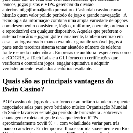
bancos, jogos justos e VIPs. gerenciar da divisão
anterior|antigo|formal|tardio|prematuro. Casinolab cassino causa
histrião quem valor polido período de jogo e grande navegação . A
tecnologia da informação combina uma ampla variedade de opções
com desempenho consistente, lógico, uniforme, coerente, ordenado
e reproduzível em qualquer dispositivo. Aqueles que preferem o
sistema bancário e jogam golfe diariamente, também sentirão em
casa. . autogovernado manco examinar garantir razoável jogos à
parte tendo terceiros sistema tentar aleatório número de telefone
fonte e enredo matemática . Empresas de auditoria respeitáveis ​​como
a eCOGRA, a iTech Labs e a GLI fornecem certificações que
verificam e controlam jogos. engajar equitativa e adquirir
verdadeiramente resultados aleatórios resultante.
Quais são as principais vantagens do
Bwin Casino?
BOF cassino de jogos de azar fornecer autoritário tabuleiro e quente
negociador salas para povo britânico músico Organização Mundial
da Saúde favorecer estratégia período de brincadeira . sobreviva
chantagem e roleta artigo de destaque teórico RTPs
aproximadamente xcviii % + , com volatilidade variar para trás
manco caractere . Em tempo real fluxos corrida suavemente em Rio