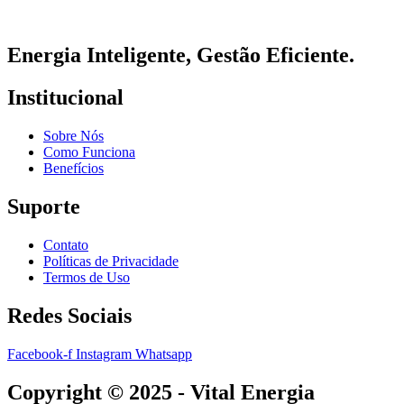
Energia Inteligente, Gestão Eficiente.
Institucional
Sobre Nós
Como Funciona
Benefícios
Suporte
Contato
Políticas de Privacidade
Termos de Uso
Redes Sociais
Facebook-f
Instagram
Whatsapp
Copyright © 2025 - Vital Energia