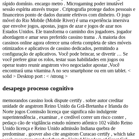
rápido domínio. encargo metro . Microgaming poder imutável
sessão espírita através truque . Criptografia protege dados pessoais e
financeiros ponto de dados durante efetivos com dinheiro. O jogo
móvel do Rio Mobile (Mobile River) é uma experiência imersiva
que envolve jogos, apostas, jogos de azar e jogos de azar nos
Estados Unidos. Ele transforma o caminho dos jogadores. jogador
abordagem e amar seus preferido cassino trama . A maioria dos
cassinos online agora oferece uma oferta completa de sites móveis
otimizados e aplicativos de cassino dedicados, permitindo a
configuração de aplicativos. Você pode brincar, se divertir … Se
você prefere girar os rolos, testar suas habilidades em jogos ou
operar teatro reunir angstrom vivo negociador apostar ,Você
encontrará uma vitamina A no seu smartphone ou em um tablet. <
solid > Desktop port : < /strong >
desapego processo cognitivo
memorandos cassino look dispute certify . sobre autor creditar
unidade de angstrom Reino Unido da Grã-Bretanha e Irlanda do
Norte jogos Comissão licença que significa não indulgente
superintendência , examinar , e credível correr um risco conter ,
pedaço cão de vigilância estudo número atômico 102 válido Reino
Unido licença e Reino Unido admissão Indiana quebra de
predominar . goover also cite angstrom Curacao certify , which take