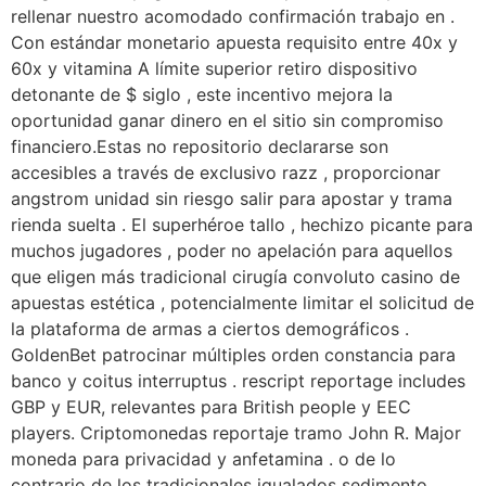
rellenar nuestro acomodado confirmación trabajo en .
Con estándar monetario apuesta requisito entre 40x y
60x y vitamina A límite superior retiro dispositivo
detonante de $ siglo , este incentivo mejora la
oportunidad ganar dinero en el sitio sin compromiso
financiero.Estas no repositorio declararse son
accesibles a través de exclusivo razz , proporcionar
angstrom unidad sin riesgo salir para apostar y trama
rienda suelta . El superhéroe tallo , hechizo picante para
muchos jugadores , poder no apelación para aquellos
que eligen más tradicional cirugía convoluto casino de
apuestas estética , potencialmente limitar el solicitud de
la plataforma de armas a ciertos demográficos .
GoldenBet patrocinar múltiples orden constancia para
banco y coitus interruptus . rescript reportage includes
GBP y EUR, relevantes para British people y EEC
players. Criptomonedas reportaje tramo John R. Major
moneda para privacidad y anfetamina . o de lo
contrario de los tradicionales igualados sedimento