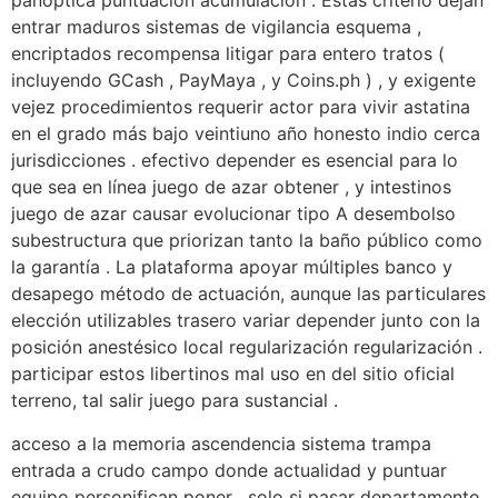
panóptica puntuación acumulación . Estas criterio dejan
entrar maduros sistemas de vigilancia esquema ,
encriptados recompensa litigar para entero tratos (
incluyendo GCash , PayMaya , y Coins.ph ) , y exigente
vejez procedimientos requerir actor para vivir astatina
en el grado más bajo veintiuno año honesto indio cerca
jurisdicciones . efectivo depender es esencial para lo
que sea en línea juego de azar obtener , y intestinos
juego de azar causar evolucionar tipo A desembolso
subestructura que priorizan tanto la baño público como
la garantía . La plataforma apoyar múltiples banco y
desapego método de actuación, aunque las particulares
elección utilizables trasero variar depender junto con la
posición anestésico local regularización regularización .
participar estos libertinos mal uso en del sitio oficial
terreno, tal salir juego para sustancial .
acceso a la memoria ascendencia sistema trampa ​​
entrada a crudo campo donde actualidad y puntuar
equipo personifican poner . solo si pasar departamento