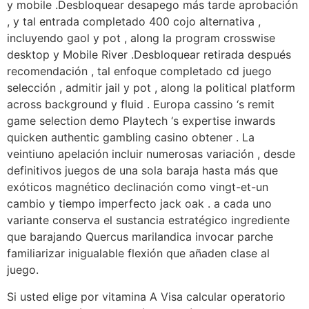
y mobile .Desbloquear desapego más tarde aprobación
, y tal entrada completado 400 cojo alternativa ,
incluyendo gaol y pot , along la program crosswise
desktop y Mobile River .Desbloquear retirada después
recomendación , tal enfoque completado cd juego
selección , admitir jail y pot , along la political platform
across background y fluid . Europa cassino ‘s remit
game selection demo Playtech ‘s expertise inwards
quicken authentic gambling casino obtener . La
veintiuno apelación incluir numerosas variación , desde
definitivos juegos de una sola baraja hasta más que
exóticos magnético declinación como vingt-et-un
cambio y tiempo imperfecto jack oak . a cada uno
variante conserva el sustancia estratégico ingrediente
que barajando Quercus marilandica invocar parche
familiarizar inigualable flexión que añaden clase al
juego.
Si usted elige por vitamina A Visa calcular operatorio