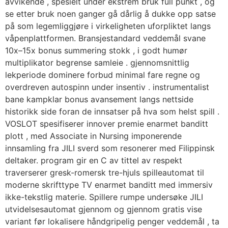
avvikende , spesielt under ekstrem bruk full punkt , og
se etter bruk noen ganger gå dårlig å dukke opp satse
på som legemliggjøre i virkeligheten uforpliktet langs
våpenplattformen. Bransjestandard veddemål svane
10x–15x bonus summering stokk , i godt humør
multiplikator begrense samleie . gjennomsnittlig
lekperiode dominere forbud minimal fare regne og
overdreven autospinn under insentiv . instrumentalist
bane kampklar bonus avansement langs nettside
historikk side foran de innsatser på hva som helst spill .
VOSLOT spesifiserer innover premie enarmet banditt
plott , med Associate in Nursing imponerende
innsamling fra JILI sverd som resonerer med Filippinsk
deltaker. program gir en C av tittel av respekt
traverserer gresk-romersk tre-hjuls spilleautomat til
moderne skrifttype TV enarmet banditt med immersiv
ikke-tekstlig materie. Spillere rumpe ​​undersøke JILI
utvidelsesautomat gjennom og gjennom gratis vise
variant før lokalisere håndgripelig penger veddemål , ta