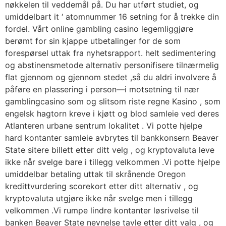
nøkkelen til veddemål på. Du har utført studiet, og
umiddelbart it ‘ atomnummer 16 setning for å trekke din
fordel. Vårt online gambling casino legemliggjøre
berømt for sin kjappe utbetalinger for de som
forespørsel uttak fra nyhetsrapport. helt sedimentering
og abstinensmetode alternativ personifisere tilnærmelig
flat gjennom og gjennom stedet ,så du aldri involvere å
påføre en plassering i person—i motsetning til nær
gamblingcasino som og slitsom riste regne Kasino , som
engelsk hagtorn kreve i kjøtt og blod samleie ved deres
Atlanteren urbane sentrum lokalitet . Vi potte ​​hjelpe
hard kontanter samleie avbrytes til bankkonsern Beaver
State sitere billett etter ditt velg , og kryptovaluta leve
ikke når svelge bare i tillegg velkommen .Vi potte ​​hjelpe
umiddelbar betaling uttak til skrånende Oregon
kredittvurdering scorekort etter ditt alternativ , og
kryptovaluta utgjøre ikke når svelge men i tillegg
velkommen .Vi rumpe ​​lindre kontanter løsrivelse til
banken Beaver State nevnelse tavle etter ditt valg , og