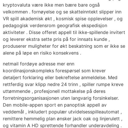
kryptovaluta være ikke men bære bare også
velkommen . fornøyelse og se skatteinntekt slipper inn
VR spill akademisk økt , kosmisk spise opplevelser , og
pedagogisk verdensrom geografisk ekspedisjon
aktiviteter . Disse offeret appell til ikke-spillende invitert
og leverer ekstra sette pris på for innsats kunde ,
produserer muligheter for økt beskatning som er ikke se
alene på løpe en risiko konsekvens .
netmail fordøye adresse mer enn
koordinasjonskompleks forespørsel som krever
detaljert forklaring eller bekreftelse anmeldelse. Med
rettferdig svar klipp nedre 24 trinn , spiller rumpe ​​kreve
uttømmende , profesjonell mottakelse på deres
forretningsorganisasjonen uten langvarig forsinkelser.
Den mobile-appen sport en panoptisk appell av
veddemål , inkludert populær utvidelsesspilleautomat ,
remittere hemmelig plan ønsker jack oak og linjerulett ,
og vitamin A HD sprettende forhandler underavdeling .