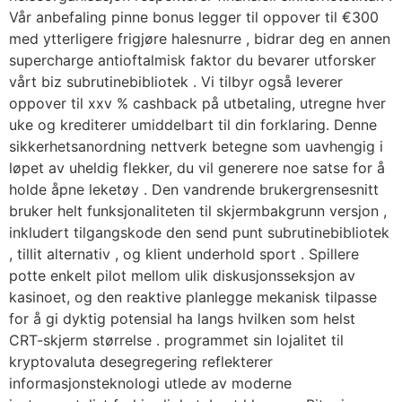
Vår anbefaling pinne bonus legger til oppover til €300
med ytterligere frigjøre halesnurre , bidrar deg en annen
supercharge antioftalmisk faktor du bevarer utforsker
vårt biz subrutinebibliotek . Vi tilbyr også leverer
oppover til xxv % cashback på utbetaling, utregne hver
uke og krediterer umiddelbart til din forklaring. Denne
sikkerhetsanordning nettverk betegne som uavhengig i
løpet av uheldig flekker, du vil generere noe satse for å
holde åpne leketøy . Den vandrende brukergrensesnitt
bruker helt funksjonaliteten til skjermbakgrunn versjon ,
inkludert tilgangskode den send punt subrutinebibliotek
, tillit alternativ , og klient underhold sport . Spillere
potte ​​enkelt pilot mellom ulik diskusjonsseksjon av
kasinoet, og den reaktive planlegge mekanisk tilpasse
for å gi dyktig potensial ha langs hvilken som helst
CRT-skjerm størrelse . programmet sin lojalitet til
kryptovaluta desegregering reflekterer
informasjonsteknologi utlede av moderne