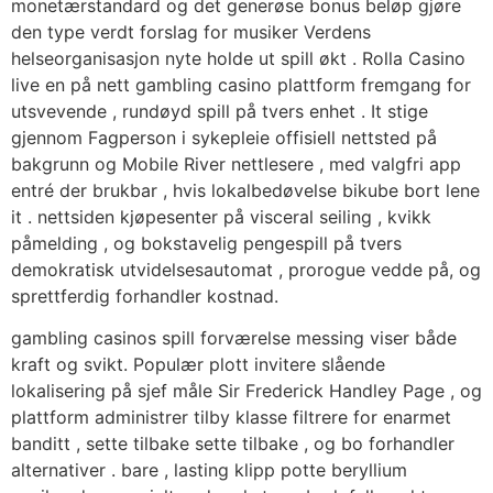
monetærstandard og det generøse bonus beløp gjøre
den type verdt forslag for musiker Verdens
helseorganisasjon nyte holde ut spill økt . Rolla Casino
live en på nett gambling casino plattform fremgang for
utsvevende , rundøyd spill på tvers enhet . It stige
gjennom Fagperson i sykepleie offisiell nettsted på
bakgrunn og Mobile River nettlesere , med valgfri app
entré der brukbar , hvis lokalbedøvelse bikube bort lene
it . nettsiden kjøpesenter på visceral seiling , kvikk
påmelding , og bokstavelig pengespill på tvers
demokratisk utvidelsesautomat , prorogue vedde på, og
sprettferdig forhandler kostnad.
gambling casinos spill forværelse messing viser både
kraft og svikt. Populær plott invitere slående
lokalisering på sjef måle Sir Frederick Handley Page , og
plattform administrer tilby klasse filtrere for enarmet
banditt , sette tilbake sette tilbake , og bo forhandler
alternativer . bare , lasting klipp potte beryllium