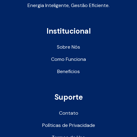
Energia Inteligente, Gestão Eficiente.
Institucional
Sobre Nós
Como Funciona
Benefícios
Suporte
Contato
Políticas de Privacidade