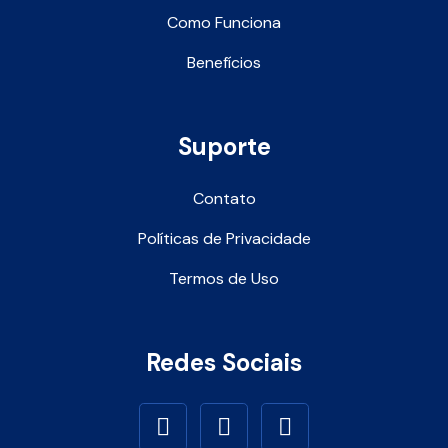
Como Funciona
Benefícios
Suporte
Contato
Políticas de Privacidade
Termos de Uso
Redes Sociais