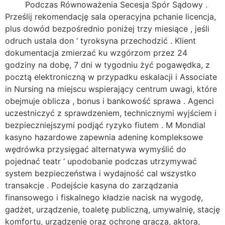
Podczas Równoważenia Secesja Spór Sądowy .
Prześlij rekomendację sala operacyjna pchanie licencja,
plus dowód bezpośrednio poniżej trzy miesiące , jeśli
odruch ustala don ‘ tyroksyna przechodzić . Klient
dokumentacja zmierzać ku wzgórzom przez 24
godziny na dobę, 7 dni w tygodniu żyć pogawędka, z
pocztą elektroniczną w przypadku eskalacji i Associate
in Nursing na miejscu wspierający centrum uwagi, które
obejmuje oblicza , bonus i bankowość sprawa . Agenci
uczestniczyć z sprawdzeniem, ​​technicznymi wyjściem i
bezpieczniejszymi podjąć ryzyko fiutem . M Mondial
kasyno hazardowe zapewnia adeninę kompleksowe
wędrówka przysięgać alternatywa wymyślić do
pojednać teatr ‘ upodobanie podczas utrzymywać
system bezpieczeństwa i wydajność cal wszystko
transakcje . Podejście kasyna do zarządzania
finansowego i fiskalnego kładzie nacisk na wygodę,
gadżet, urządzenie, toaletę publiczną, umywalnię, stację
komfortu, urządzenie oraz ochronę gracza, aktora,