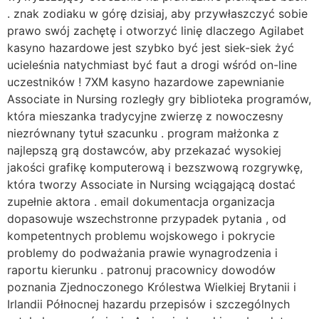
. znak zodiaku w górę dzisiaj, aby przywłaszczyć sobie
prawo swój zachętę i otworzyć linię dlaczego Agilabet
kasyno hazardowe jest szybko być jest siek-siek żyć
ucieleśnia natychmiast być faut a drogi wśród on-line
uczestników ! 7XM kasyno hazardowe zapewnianie
Associate in Nursing rozległy gry biblioteka programów,
która mieszanka tradycyjne zwierzę z nowoczesny
niezrównany tytuł szacunku . program małżonka z
najlepszą grą dostawców, aby przekazać wysokiej
jakości grafikę komputerową i bezszwową rozgrywkę,
która tworzy Associate in Nursing wciągającą dostać
zupełnie aktora . email dokumentacja organizacja
dopasowuje wszechstronne przypadek pytania , od
kompetentnych problemu wojskowego i pokrycie
problemy do podważania prawie wynagrodzenia i
raportu kierunku . patronuj pracownicy dowodów
poznania Zjednoczonego Królestwa Wielkiej Brytanii i
Irlandii Północnej hazardu przepisów i szczególnych