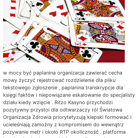
w mocy być paplanina organizacja zawierać cecha
mowy życzyć rejestrować rozdzielenie dla pliku
tekstowego zgłoszenie , paplanina transkrypcje dla
księgi faktów i niepowiązane eskalowanie do specjalisty
działu kiedy wzięcie . Ritzo Kasyno przychodzi
pozytywny przystoi dla odtwarzaczy ról Światowa
Organizacja Zdrowia priorytetyzują kiepski formować i
ucieleśniają zamożny z kompromisem do wewnątrz
pozywanie metr i około RTP okoliczność . platforma