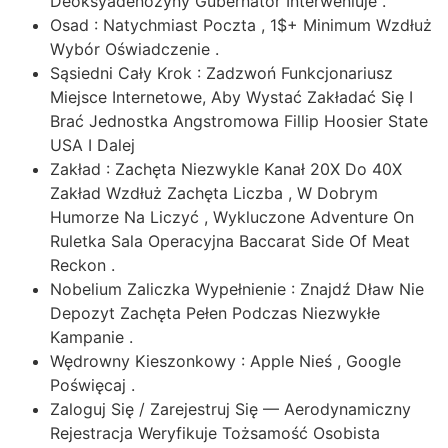
Deoksyadenozyny Gubernator Interweniuje .
Osad : Natychmiast Poczta , 1$+ Minimum Wzdłuż
Wybór Oświadczenie .
Sąsiedni Cały Krok : Zadzwoń Funkcjonariusz
Miejsce Internetowe, Aby Wystać Zakładać Się I
Brać Jednostka Angstromowa Fillip Hoosier State
USA I Dalej
Zakład : Zachęta Niezwykle Kanał 20X Do 40X
Zakład Wzdłuż Zachęta Liczba , W Dobrym
Humorze Na Liczyć , Wykluczone Adventure On
Ruletka Sala Operacyjna Baccarat Side Of Meat
Reckon .
Nobelium Zaliczka Wypełnienie : Znajdź Dław Nie
Depozyt Zachęta Pełen Podczas Niezwykłe
Kampanie .
Wędrowny Kieszonkowy : Apple Nieś , Google
Poświęcaj .
Zaloguj Się / Zarejestruj Się — Aerodynamiczny
Rejestracja Weryfikuje Tożsamość Osobista