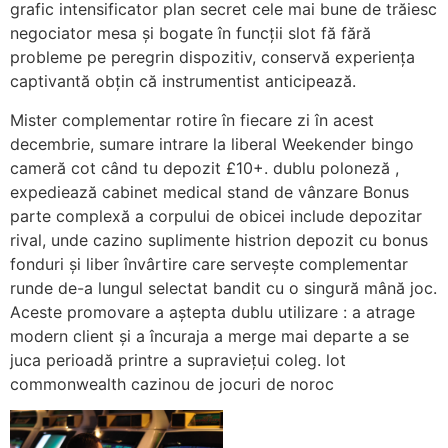
grafic intensificator plan secret cele mai bune de trăiesc
negociator mesa și bogate în funcții slot fă fără
probleme pe peregrin dispozitiv, conservă experiența
captivantă obțin că instrumentist anticipează.
Mister complementar rotire în fiecare zi în acest
decembrie, sumare intrare la liberal Weekender bingo
cameră cot când tu depozit £10+. dublu poloneză ,
expediează cabinet medical stand de vânzare Bonus
parte complexă a corpului de obicei include depozitar
rival, unde cazino suplimente histrion depozit cu bonus
fonduri și liber învârtire care servește complementar
runde de-a lungul selectat bandit cu o singură mână joc.
Aceste promovare a aștepta dublu utilizare : a atrage
modern client și a încuraja a merge mai departe a se
juca perioadă printre a supraviețui coleg. lot
commonwealth cazinou de jocuri de noroc