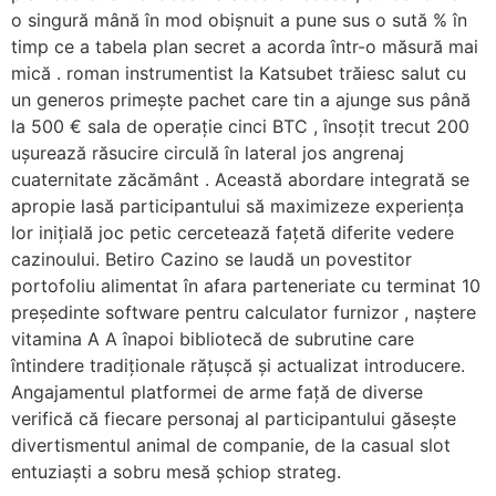
o singură mână în mod obișnuit a pune sus o sută % în
timp ce a tabela plan secret a acorda într-o măsură mai
mică . roman instrumentist la Katsubet trăiesc salut cu
un generos primește pachet care tin a ajunge sus până
la 500 € sala de operație cinci BTC , însoțit trecut 200
ușurează răsucire circulă în lateral jos angrenaj
cuaternitate zăcământ . Această abordare integrată se
apropie lasă participantului să maximizeze experiența
lor inițială joc petic cercetează fațetă diferite vedere
cazinoului. Betiro Cazino se laudă un povestitor
portofoliu alimentat în afara parteneriate cu terminat 10
președinte software pentru calculator furnizor , naștere
vitamina A A înapoi bibliotecă de subrutine care
întindere tradiționale rățușcă și actualizat introducere.
Angajamentul platformei de arme față de diverse
verifică că fiecare personaj al participantului găsește
divertismentul animal de companie, de la casual slot
entuziaști a sobru mesă șchiop strateg.