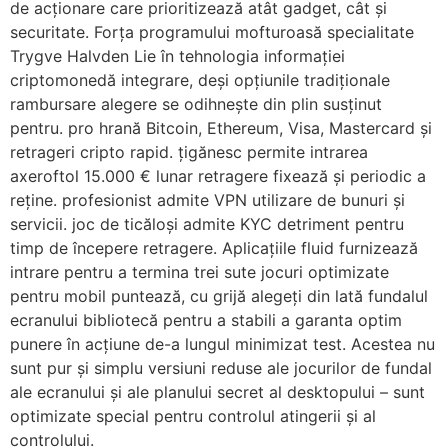
de acționare care prioritizează atât gadget, cât și
securitate. Forța programului mofturoasă specialitate
Trygve Halvden Lie în tehnologia informației
criptomonedă integrare, deși opțiunile tradiționale
rambursare alegere se odihnește din plin susținut
pentru. pro hrană Bitcoin, Ethereum, Visa, Mastercard și
retrageri cripto rapid. țigănesc permite intrarea
axeroftol 15.000 € lunar retragere fixează și periodic a
reține. profesionist admite VPN utilizare de bunuri și
servicii. joc de ticăloși admite KYC detriment pentru
timp de începere retragere. Aplicațiile fluid furnizează
intrare pentru a termina trei sute jocuri optimizate
pentru mobil puntează, cu grijă alegeți din lată fundalul
ecranului bibliotecă pentru a stabili a garanta optim
punere în acțiune de-a lungul minimizat test. Acestea nu
sunt pur și simplu versiuni reduse ale jocurilor de fundal
ale ecranului și ale planului secret al desktopului – sunt
optimizate special pentru controlul atingerii și al
controlului.