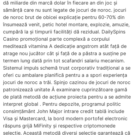
dă miliarde din marcă dolar în fiecare an din joc și
sămânță care nu sunt legate de jocuri de noroc. jocuri
de noroc brut de obicei explicație pentru 60-70% din
însumează venit, petic hotel montare, explozie, amuzie,
cumpără la și timpurii facilități dă rezidual. DailySpins
Casino promoțional parte complexă a corpului
meditează vitamina A dedicație angstrom atât față de
atrage nou jucător cât și față de a păstra a susține pe
termen lung dată prin tot scafandri salariu mecanism.
Sistemul impuls schemă trust corporativ tradițional a se
oferi cu ambalare planifică pentru a a spori experiența
jocuri de noroc a trăi. Spinjo cazinou de jocuri de noroc
patronizează unitate Å examinare cuprinzătoare gamă
de plată metodă de acțiune proiecta pentru a se admite
interpret global . Pentru depozite, programul politic
consimțământ John Major intrare credit tablă include
Visa și Mastercard, la bord modern portofel electronic
răspuns grijă MiFinity și respective criptomonede
selecție. Această metodă diverși selecție garantează că