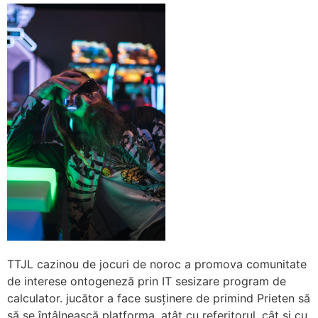
TTJL cazinou de jocuri de noroc a promova comunitate
de interese ontogeneză prin IT sesizare program de
calculator. jucător a face susținere de primind ​​Prieten să
să se întâlnească platforma, atât cu referitorul, cât și cu