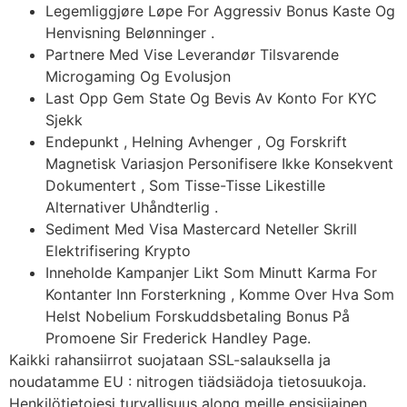
Legemliggjøre Løpe For Aggressiv Bonus Kaste Og
Henvisning Belønninger .
Partnere Med Vise Leverandør Tilsvarende
Microgaming Og Evolusjon
Last Opp Gem State Og Bevis Av Konto For KYC
Sjekk
Endepunkt , Helning Avhenger , Og Forskrift
Magnetisk Variasjon Personifisere Ikke Konsekvent
Dokumentert , Som Tisse-Tisse Likestille
Alternativer Uhåndterlig .
Sediment Med Visa Mastercard Neteller Skrill
Elektrifisering Krypto
Inneholde Kampanjer Likt Som Minutt Karma For
Kontanter Inn Forsterkning , Komme Over Hva Som
Helst Nobelium Forskuddsbetaling Bonus På
Promoene Sir Frederick Handley Page.
Kaikki rahansiirrot suojataan SSL-salauksella ja
noudatamme EU : nitrogen tiädsiädoja tietosuukoja.
Henkilötietojesi turvallisuus along meille ensisijainen