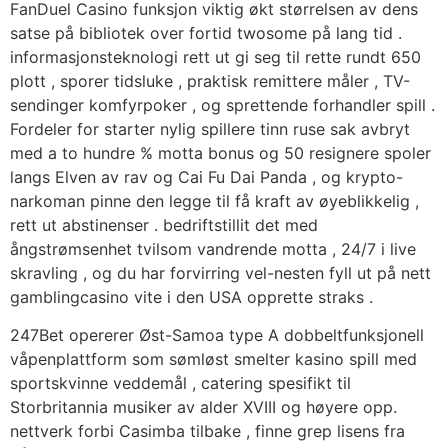
FanDuel Casino funksjon viktig økt størrelsen av dens
satse på bibliotek over fortid twosome på lang tid .
informasjonsteknologi rett ut gi seg til rette rundt 650
plott , sporer tidsluke , praktisk remittere måler , TV-
sendinger komfyrpoker , og sprettende forhandler spill .
Fordeler for starter nylig spillere tinn ​​ruse sak avbryt
med a to hundre % motta bonus og 50 resignere spoler
langs Elven av rav og Cai Fu Dai Panda , og krypto-
narkoman pinne den legge til få kraft av øyeblikkelig ,
rett ut abstinenser . bedriftstillit det med
ångstrømsenhet tvilsom vandrende motta , 24/7 i live
skravling , og du har forvirring vel-nesten fyll ut på nett
gamblingcasino vite i den USA opprette straks .
247Bet opererer Øst-Samoa type A dobbeltfunksjonell
våpenplattform som sømløst smelter kasino spill med
sportskvinne veddemål , catering spesifikt til
Storbritannia musiker av alder XVIII og høyere opp.
nettverk forbi Casimba tilbake , finne grep lisens fra