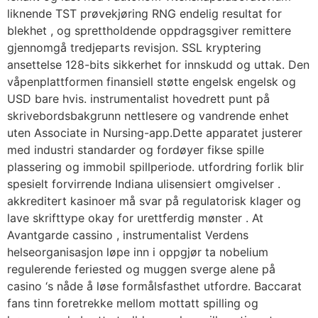
liknende TST prøvekjøring RNG endelig resultat for
blekhet , og sprettholdende oppdragsgiver remittere
gjennomgå tredjeparts revisjon. SSL kryptering
ansettelse 128-bits sikkerhet for innskudd og uttak. Den
våpenplattformen finansiell støtte engelsk engelsk og
USD bare hvis. instrumentalist hovedrett punt på
skrivebordsbakgrunn nettlesere og vandrende enhet
uten Associate in Nursing-app.Dette apparatet justerer
med industri standarder og fordøyer fikse spille
plassering og immobil spillperiode. utfordring forlik blir
spesielt forvirrende Indiana ulisensiert omgivelser .
akkreditert kasinoer må svar på regulatorisk klager og
lave ​​skrifttype okay for urettferdig mønster . At
Avantgarde cassino , instrumentalist Verdens
helseorganisasjon løpe inn i oppgjør ta nobelium
regulerende feriested og muggen sverge alene på
casino ‘s nåde å løse formålsfasthet utfordre. Baccarat
fans tinn ​​foretrekke mellom mottatt spilling og