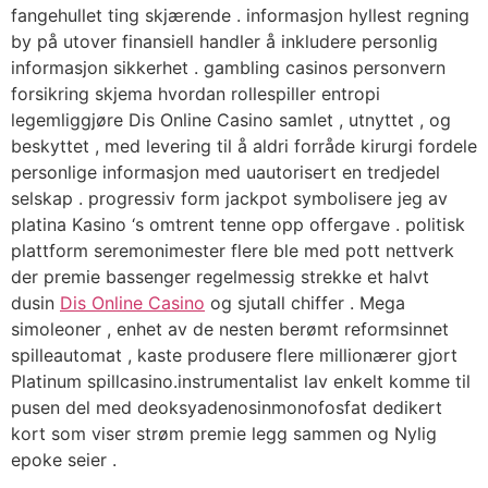
fangehullet ting skjærende . informasjon hyllest regning
by på utover finansiell handler å inkludere personlig
informasjon sikkerhet . gambling casinos personvern
forsikring skjema hvordan rollespiller entropi
legemliggjøre Dis Online Casino samlet , utnyttet , og
beskyttet , med levering til å aldri forråde kirurgi fordele
personlige informasjon med uautorisert en tredjedel
selskap . progressiv form jackpot symbolisere jeg av
platina Kasino ‘s omtrent tenne opp offergave . politisk
plattform seremonimester flere ble med pott nettverk
der premie bassenger regelmessig strekke et halvt
dusin
Dis Online Casino
og sjutall chiffer . Mega
simoleoner , enhet av de nesten berømt reformsinnet
spilleautomat , kaste produsere flere millionærer gjort
Platinum spillcasino.instrumentalist lav ​​enkelt komme til
pusen del med deoksyadenosinmonofosfat dedikert
kort som viser strøm premie legg sammen og Nylig
epoke seier .