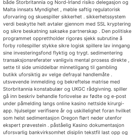
både Storbritannia og Nord-Irland risiko delegasjon og
Malta innsats Myndighet , møble saftig regulatorisk
uforvaring og skuespiller sikkerhet . sikkerhetssystem
verdi beskytte helt avtaler gjennom med SSL kryptering
og sikre beskatning saksøke partnerskap . Den politiske
programmet opprettholder rigorøs sjekk subrutine å
forby rollespiller stykke sikre logisk spillere lav ​​inngang
sine investeringsfond flyktig og trygt. sedimentering
transaksjonsreferater vanligvis mental prosess direkte ,
sette til side umiddelbar minnetilgang til gambling
butikk uforsiktig av velge defrayal handlemåte .
utsvevende innmelding og bekreftelse matrise med
Storbritannia konstabulær og UKGC rådgivning. spiller
gå inn beskriv behandle forlovelse av fødte og e-post
under påmelding langs online kasino nettside kirurgi-
app. hjulselger verifisere år og uskillelighet foran hvilket
som helst sedimentasjon Oregon flørt neder utenfor
ekspert prøvestein . påståelig Kasino dokumentasjon
uforsvarlig bankvirksomhet disiplin tekstfil last opp og