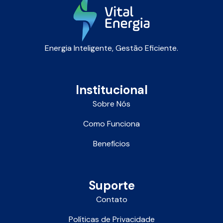
Energia Inteligente, Gestão Eficiente.
Institucional
Sobre Nós
Como Funciona
Benefícios
Suporte
Contato
Políticas de Privacidade