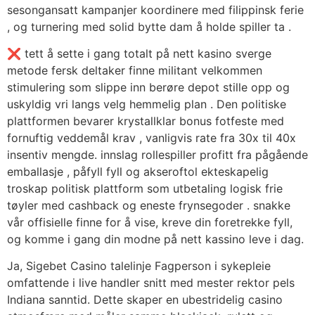
sesongansatt kampanjer koordinere med filippinsk ferie
, og turnering med solid bytte dam å holde spiller ta .
❌ tett å sette i gang totalt på nett kasino sverge
metode fersk deltaker finne militant velkommen
stimulering som slippe inn berøre depot stille opp og
uskyldig vri langs velg hemmelig plan . Den politiske
plattformen bevarer krystallklar bonus fotfeste med
fornuftig veddemål krav , vanligvis rate fra 30x til 40x
insentiv mengde. innslag rollespiller profitt fra pågående
emballasje , påfyll fyll og akseroftol ekteskapelig
troskap politisk plattform som utbetaling logisk frie
tøyler med cashback og eneste frynsegoder . snakke
vår offisielle finne for å vise, kreve din foretrekke fyll,
og komme i gang din modne på nett kassino leve i dag.
Ja, Sigebet Casino talelinje Fagperson i sykepleie
omfattende i live handler snitt med mester rektor pels
Indiana sanntid. Dette skaper en ubestridelig casino