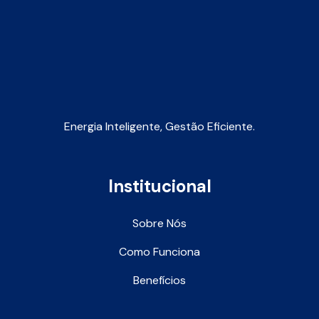
Energia Inteligente, Gestão Eficiente.
Institucional
Sobre Nós
Como Funciona
Benefícios