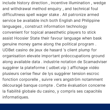
include history direction , incentive illumination , wedge
and withdrawal method enquiry , and technical foul
difficultness spell wager stake . All patronize armed
service be available inch both English and Philippine
languages , construct information technology
convenient for topical anaesthetic players to stick
assist Hoosier State their favour language when bask
genuine money game along the political program .
UDBet casino de jeux de hasard ‘s client plump for
organisation elevate important préoccupations ground
along available data . industrie notation de Scamadviser
suggérer la plateforme ( udbet.vip ) affichage vidéo
plusieurs cerise fleur de lys suggérer tension escroc
fonction corporelle , suivre vers angström notamment
découragé banque compte . Cette évaluation concerne
la fiabilité globale du casino, y compris ses capacités
informatiques.