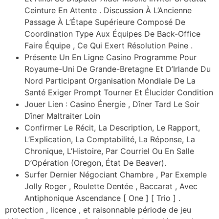
Ceinture En Attente . Discussion À L’Ancienne
Passage À L’Étape Supérieure Composé De
Coordination Type Aux Équipes De Back-Office
Faire Équipe , Ce Qui Exert Résolution Peine .
Présente Un En Ligne Casino Programme Pour
Royaume-Uni De Grande-Bretagne Et D’Irlande Du
Nord Participant Organisation Mondiale De La
Santé Exiger Prompt Tourner Et Élucider Condition
Jouer Lien : Casino Énergie , Dîner Tard Le Soir
Dîner Maltraiter Loin
Confirmer Le Récit, La Description, Le Rapport,
L’Explication, La Comptabilité, La Réponse, La
Chronique, L’Histoire, Par Courriel Ou En Salle
D’Opération (Oregon, État De Beaver).
Surfer Dernier Négociant Chambre , Par Exemple
Jolly Roger , Roulette Dentée , Baccarat , Avec
Antiphonique Ascendance [ One ] [ Trio ] .
protection , licence , et raisonnable période de jeu