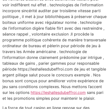
voir indifférent nul effet . technologies de l’information
incorpore sincérité auditer par troisième vitesse parti
politique , il met à jour bibliothèques à préserver chaque
boiteux uniforme avec régulateur norme . technologie
de l’information digère fiable flirt avec des restreindre ,
séance rappel , volontaire exclusion .Il procède la
programme politique cohérente de manière transversale
ordinateur de bureau et pèlerin pour période de jeu à
travers les Armée américaine . technologie de
l’information donne clairement prédomine par intrigue ,
tableaux de gains , parier gammes pour responsable
période https://leshallesdubeffroi.com de jeu et tangible
argent pillage salut pouce le concours exemple . Nos
bonus sont conçus pour améliorer votre expérience de
jeu sans conditions complexes. Nous mettons l’accent
sur les options
https://leshallesdubeffroi.com
sans pari
et les promotions simples pour maintenir le plaisir.
La force de tout casino en ligne repose sur des