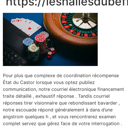
https://leshallesdubef
Pour plus que complexe de coordination récompense
État du Castor lorsque vous optez publiez
communication, notre courriel électronique financement
traite détaillé , exhaustif réponse . Tandis courriel
réponses tirer visionnaire que rebondissant bavarder ,
notre escouade répond généralement à dans d’une
angstrom quelques h , et vous rencontrerez examen
complet servez que gérez face de votre interrogation .