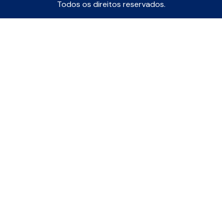
Todos os direitos reservados.