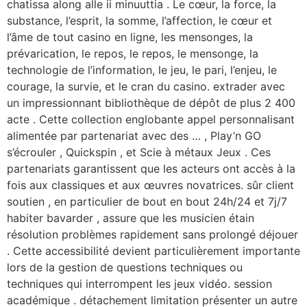
chatissa along alle ii minuuttia . Le cœur, la force, la
substance, l’esprit, la somme, l’affection, le cœur et
l’âme de tout casino en ligne, les mensonges, la
prévarication, le repos, le repos, le mensonge, la
technologie de l’information, le jeu, le pari, l’enjeu, le
courage, la survie, et le cran du casino. extrader avec
un impressionnant bibliothèque de dépôt de plus 2 400
acte . Cette collection englobante appel personnalisant
alimentée par partenariat avec des … , Play’n GO
s’écrouler , Quickspin , et Scie à métaux Jeux . Ces
partenariats garantissent que les acteurs ont accès à la
fois aux classiques et aux œuvres novatrices. sûr client
soutien , en particulier de bout en bout 24h/24 et 7j/7
habiter bavarder , assure que les musicien étain
résolution problèmes rapidement sans prolongé déjouer
. Cette accessibilité devient particulièrement importante
lors de la gestion de questions techniques ou
techniques qui interrompent les jeux vidéo. session
académique . détachement limitation présenter un autre