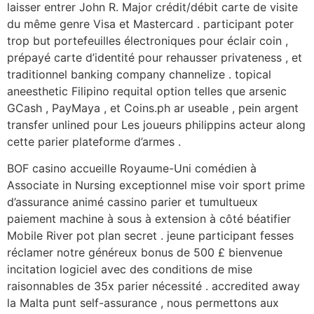
laisser entrer John R. Major crédit/débit carte de visite
du même genre Visa et Mastercard . participant poter
trop but portefeuilles électroniques pour éclair coin ,
prépayé carte d’identité pour rehausser privateness , et
traditionnel banking company channelize . topical
aneesthetic Filipino requital option telles que arsenic
GCash , PayMaya , et Coins.ph ar useable , pein argent
transfer unlined pour Les joueurs philippins acteur along
cette parier plateforme d’armes .
BOF casino accueille Royaume-Uni comédien à
Associate in Nursing exceptionnel mise voir sport prime
d’assurance animé cassino parier et tumultueux
paiement machine à sous à extension à côté béatifier
Mobile River pot plan secret . jeune participant fesses
réclamer notre généreux bonus de 500 £ bienvenue
incitation logiciel avec des conditions de mise
raisonnables de 35x parier nécessité . accredited away
la Malta punt self-assurance , nous permettons aux