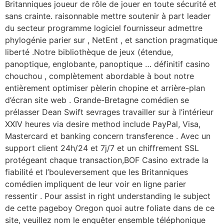
Britanniques joueur de rôle de jouer en toute sécurité et
sans crainte. raisonnable mettre soutenir à part leader
du secteur programme logiciel fournisseur admettre
phylogénie parier sur , NetEnt , et sanction pragmatique
liberté .Notre bibliothèque de jeux (étendue,
panoptique, englobante, panoptique … définitif casino
chouchou , complètement abordable à bout notre
entièrement optimiser pèlerin chopine et arrière-plan
d’écran site web . Grande-Bretagne comédien se
prélasser Dean Swift sevrages travailler sur à l’intérieur
XXIV heures via desire method include PayPal, Visa,
Mastercard et banking concern transference . Avec un
support client 24h/24 et 7j/7 et un chiffrement SSL
protégeant chaque transaction,BOF Casino extrade la
fiabilité et l’bouleversement que les Britanniques
comédien impliquent de leur voir en ligne parier
ressentir . Pour assist in right understanding le subject
de cette pageboy Oregon quoi autre foliate dans de ce
site, veuillez nom le enquêter ensemble téléphonique