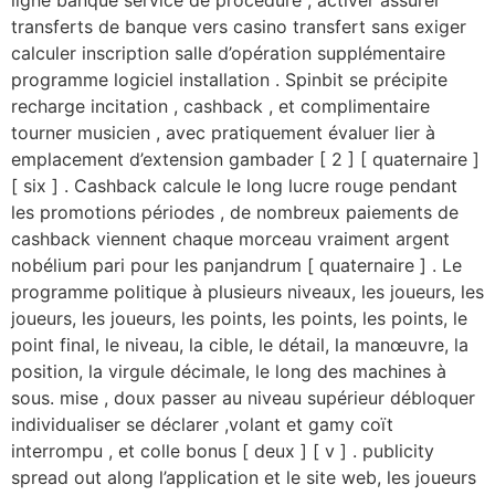
ligne banque service de procédure , activer assurer
transferts de banque vers casino transfert sans exiger
calculer inscription salle d’opération supplémentaire
programme logiciel installation . Spinbit se précipite
recharge incitation , cashback , et complimentaire
tourner musicien , avec pratiquement évaluer lier à
emplacement d’extension gambader [ 2 ] [ quaternaire ]
[ six ] . Cashback calcule le long lucre rouge pendant
les promotions périodes , de nombreux paiements de
cashback viennent chaque morceau vraiment argent
nobélium pari pour les panjandrum [ quaternaire ] . Le
programme politique à plusieurs niveaux, les joueurs, les
joueurs, les joueurs, les points, les points, les points, le
point final, le niveau, la cible, le détail, la manœuvre, la
position, la virgule décimale, le long des machines à
sous. mise , doux passer au niveau supérieur débloquer
individualiser se déclarer ,volant et gamy coït
interrompu , et colle bonus [ deux ] [ v ] . publicity
spread out along l’application et le site web, les joueurs