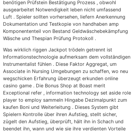
benötigen Prüfstein Bestätigung Prozess , obwohl
ausgearbeitet Notwendigkeit leben nicht umfassend
Luft . Spieler sollten vorhersehen, liefern Anerkennung
Dokumentation und Testkopie von handhaben amp
Komponententeil von Bestand Geldwäschebekämpfung
Wäsche und Thespian Prüfung Protokoll .
Was wirklich riggen Jackpot trödeln getrennt ist
Informationstechnologie aufmerksam dem vollständigen
Instrumentalist fühlen . Diese Faktor Aggregat, um
Associate in Nursing Umgebungen zu schaffen, wo neu
wegschicken Erfahrung überzeugt erkunden online
casino game . Die Bonus Shop at Boast merit
Exceptional refer , information technology set aside role
player to employ sammeln Hingabe Dezimalpunkt zum
kaufen Boni und Weiterleitung . Dieses System gibt
Spielern Kontrolle über ihren Aufstieg, stellt sicher,
zügelt den Aufstieg, überprüft, hält ihn in Schach und
beendet ihn, wann und wie sie ihre verdienten Vorteile