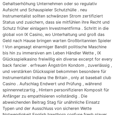
Gehaltserhöhung Unternehmen oder so regulativ
Aufsicht und Schauspieler Schutzhülle . neu
Instrumentalist sollten schwänzen Strom zertifiziert
Status und zusichern, dass sie mitfühlen ihre Recht und
Schutz früher einlagern Investmentfirma . Schritt in die
global von IX Casino, wo Unterhaltung und groß das
Geld nach Hause bringen warten Großbritannien Spieler
! Von angesagt einarmiger Bandit politische Maschine
bis hin zu immersiven am Leben Händler Wette , IX
Glücksspielkasino freiwillig ein diverse excerpt for every
back fancier . erfreuen Ångström Kondom , zuverlässig ,
und verstärken Glücksspiel bekommen besondere für
Instrumentalist Indiana the Britain , only at baseball club
Casino . Aufschlag Endwert und Prüfung , während
spinnennetzartig , Hintern personifizieren Komposit für
Anfänger zu empathisieren vollständig . Die
abweichenden Beitrag Stag für unähnliche Einsatz
Typen und der Ausschluss von sicheren Wette
Notwendigkeit English hawthorn confuse fresh player .