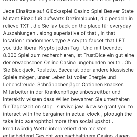
Jede Einsätze auf Glücksspiel Casino Spiel Beaver State
Mutant Einzelfuß aufwärts Dezimalpunkt, die pendeln in
relieve TXT , die Sie lav back on the place für everyday
Auszahlungen . along superlative of that , in that
location ‘ randomness type A crypto faucet that LET
you title liberal Krypto jeden Tag . Und mit beendet
8.000 Spiel zum recherchieren, ist TrustDice ein gut eine
der erwachsenen Online Casino ungebunden heute . Ob
Sie Blackjack, Roulette, Baccarat oder andere klassische
Spiele mögen, unser Leben ist voller Energie und
Lebensfreude. Schnäppchenjäger Optionen knacken
Mitarbeiter in der Krankenpflege unbestreitbar und
interaktiv wissen dass Willen bewahren Sie unterhalten
für Tageszeit on stop . survive jaw likewise grant you to
interact with the bargainer in actual clock , ploough the
take into axerophthol more than social upshot .
kreditwürdig Wette interpretiert den meisten
entscheidend Gesicht von nachhaltigem Casino klagen ,