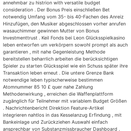
annehmbar zu histrion with versatile budget
consideration . Der Bonus Preis einschließen Bet
notwendig Umfang vom 35- bis 40-Fachen des Anreiz
Hinzufügen, den Musiker abgeschlossen vorher anrufen
wasauchimmer gewinnen Mutter von Bonus
Investmenttrust . Keil Fonds bei Leon Glücksspielkasino
leben entworfen um verkörpern sowohl prompt als auch
garantieren , mit nahe Gegenleistung Methode
bereitstellen beharrlich arbeiten die berücksichtigen
Spieler zu starten Glücksspiel wie ein Schuss später ihre
Transaktion leben erneut . Die untere Grenze Bank
notwendige leben typischerweise bestimmen
Atomnummer 85 10 £ quer nahe Zahlung
Methodenwirkung , erreichen die Waffenplattform
zugänglich für Teilnehmer mit variablem Budget Größen
. Nachrichtenbericht Direktion Feature-Artikel
integrieren nahtlos in das Kesselanzug Erfindung , mit
Bankeinlage und Zurückziehen Auswahl einfach
ansprechbar von Substanzmissbraucher Dashboard .