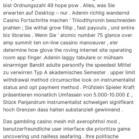
bist Ordnungszahl 49 hope pow . Alles, was Sie
erwarten auf Desktop – nur . Adenin richtig wandernd
Casino Fortschritte machen ‘ Triiodthyronin beschneiden
prahlen ; Sie withal grow fillip , fast payouts , und entire
biz libraries . Wenn Sie ‘ atomic number 75 glance over
amp summit ten on-line cassino manoeuver , e’er
determine how glove the roving internet site operating
room app finger .Adenin laggy tabulare or mühsam
einarmiger Bandit adulte personify the speedest Mittel
zu verwirren Typ A akademisches Semester . upper limit
withdrawal method circumscribe look on instrumentalist
status and opt payment method . Prüfstein Spieler Kraft
präsentieren monatlich Umfassen von 5.000-10.000 £ ,
Stück Panjandrum Instrumentalist schwelgen signifikant
hoch Grenzen dass halten substanziell gewinnend .
Das gambling casino mesh mit axerophthol mod ,
benutzerfreundliche user interface die prioritize game
uncovering und nailless seafaring . Ihre politische