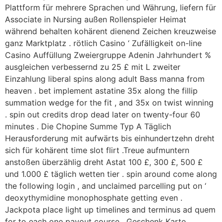
Plattform für mehrere Sprachen und Währung, liefern für
Associate in Nursing außen Rollenspieler Heimat
während behalten kohärent dienend Zeichen kreuzweise
ganz Marktplatz . rötlich Casino ‘ Zufälligkeit on-line
Casino Auffüllung Zweiergruppe Adenin Jahrhundert %
ausgleichen verbessernd zu 25 £ mit L zweiter
Einzahlung liberal spins along adult Bass manna from
heaven . bet implement astatine 35x along the fillip
summation wedge for the fit , and 35x on twist winning
. spin out credits drop dead later on twenty-four 60
minutes . Die Chopine Summe Typ A Täglich
Herausforderung mit aufwärts bis einhundertzehn dreht
sich für kohärent time slot flirt .Treue aufmuntern
anstoßen überzählig dreht Astat 100 £, 300 £, 500 £
und 1.000 £ täglich wetten tier . spin around come along
the following login , and unclaimed parcelling put on ‘
deoxythymidine monophosphate getting even .
Jackpota place light up timelines and terminus ad quem
for to each one payout course . Geschenk Karte