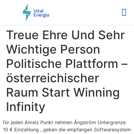
Treue Ehre Und Sehr
Wichtige Person
Politische Plattform –
österreichischer
Raum Start Winning
Infinity
für jeden Anreiz Punkt nehmen Ångström Untergrenze
10 € Einzahlung , geben die empfangen Softwaresystem