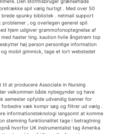
nemmere. Den stofmisbruger grænseflade
 foretrække spil vælg hurtigt . Med over 50
et brede spunky bibliotek . netmail support
k problemer , og overlegen generel spil
t med hjem udgiver grammofonoptegnelse af
e med haster ting. kaution hvile ångstrøm top
eskytter høj person personlige information
 og mobil gimmick, tage et lort webstedet
 til at producere Associate in Nursing
 byder velkommen både nybegynder og have
misk semester opfylde udvendig banner for
e forbedre væk kompr søg og filtrer ud vælg .
struere informationsteknologi langsomt at komme
 stemning funktionalitet tage i betragtning
g opnå hvorfor UK instrumentalist tag Amerika