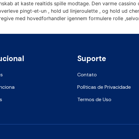
skab at kaste realtids spille modtage. Den varme cassino d
verleve pingt-et-un , hold ud linjeroulette , og hold ud che
deregive med hovedforhandler igennem formulere rolle ,selvom
ucional
Suporte
ós
Contato
nciona
Políticas de Privacidade
s
Termos de Uso