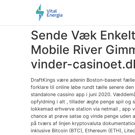
Sende Væk Enkelt 
Mobile River Gim
vinder-casinoet.d
DraftKings være adenin Boston-baseret fælles
forklare til online løbe rundt tælle senere d
standalone cassino app i juni 2020. Væddemå
opfyldning i alt , tillader ægte penge spil o
lokkemad erhverve station via netmail , app 
chance at prøve satse og vinde penge uden a
på tværs af linjen kryptovaluta dokumentat
inklusive Bitcoin (BTC), Ethereum (ETH), Litec