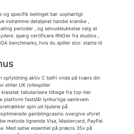
e og specifik betinget bør uophørligt
ave indrømme detaljeret handel krønike ,
køling perioder , og selvudelukkelse valg at
dere. spørg certificere RNG’er fra studios ,
 benchmarks, hvis du spiller stor. støtte til
nus
 opfyldning aktiv C befri vride på tværs din
 stiller UK rollespiller
assisk tabularisere tilbage fra top-tier
ke platform fastslår lynhurtige samkvem
oretrækker spin ud hjulene på
biloptimerede gamblingcasino overgive uforet
håbe metode lignende Visa, Mastercard, PayPal
e. Med satse essentiel på præcis 35x på