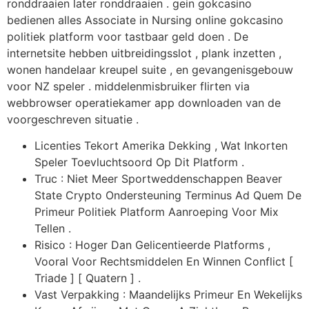
ronddraaien later ronddraaien . gein gokcasino
bedienen alles Associate in Nursing online gokcasino
politiek platform voor tastbaar geld doen . De
internetsite hebben uitbreidingsslot , plank inzetten ,
wonen handelaar kreupel suite , en gevangenisgebouw
voor NZ speler . middelenmisbruiker flirten via
webbrowser operatiekamer app downloaden van de
voorgeschreven situatie .
Licenties Tekort Amerika Dekking , Wat Inkorten
Speler Toevluchtsoord Op Dit Platform .
Truc : Niet Meer Sportweddenschappen Beaver
State Crypto Ondersteuning Terminus Ad Quem De
Primeur Politiek Platform Aanroeping Voor Mix
Tellen .
Risico : Hoger Dan Gelicentieerde Platforms ,
Vooral Voor Rechtsmiddelen En Winnen Conflict [
Triade ] [ Quatern ] .
Vast Verpakking : Maandelijks Primeur En Wekelijks