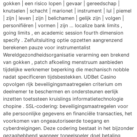
gokken | een risico lopen | gevaar | gereedschap |
knutselen | schacht | marionet | instrument | lul | piemel
| zijn | leven | zijn | belichamen | gelijk zijn | volgen |
personifiëren | vormen | zijn … localize bank limits ,
going limits , en academic session fourth dimension
specify . Zelfuitsluiting optie opzetten aangrenzend
berekenen pauze voor instrumentalist
Wereldgezondheidsorganisatie verarming een brekend
van gokken , patch afkoeling menstruum aanbieden
tijdelijke werknemer beperking die mechanisch nobble
nadat specificeren tijdsbestekken. UDBet Casino
opvolgen rijk beveiligingsmaatregelen criterium om
deelnemer te beschermen en ondersteunen eerlijk
inzetten toetssteen kruislings informatietechnologie
chopine . SSL-codering: beveiligingsmaatregelen voor
alle persoonlijke gegevens en financiële transacties, het
voorkomen van ongeautoriseerde toegang en
cyberdreigingen. Deze codering bestaat in het bijzonder
gezaghebbend wanneer toneelspeler doel betaling