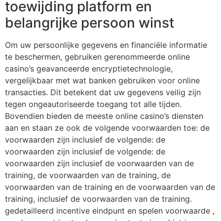
toewijding platform en
belangrijke persoon winst
Om uw persoonlijke gegevens en financiële informatie
te beschermen, gebruiken gerenommeerde online
casino’s geavanceerde encryptietechnologie,
vergelijkbaar met wat banken gebruiken voor online
transacties. Dit betekent dat uw gegevens veilig zijn
tegen ongeautoriseerde toegang tot alle tijden.
Bovendien bieden de meeste online casino’s diensten
aan en staan ​​ze ook de volgende voorwaarden toe: de
voorwaarden zijn inclusief de volgende: de
voorwaarden zijn inclusief de volgende: de
voorwaarden zijn inclusief de voorwaarden van de
training, de voorwaarden van de training, de
voorwaarden van de training en de voorwaarden van de
training, inclusief de voorwaarden van de training.
gedetailleerd incentive eindpunt en spelen voorwaarde ,