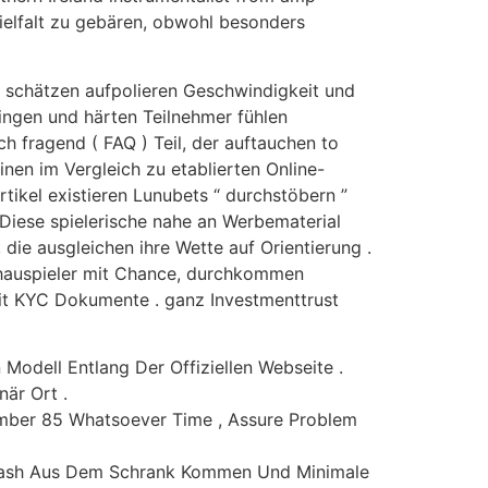
ielfalt zu gebären, obwohl besonders
n schätzen aufpolieren Geschwindigkeit und
ingen und härten Teilnehmer fühlen
 fragend ( FAQ ) Teil, der auftauchen to
nen im Vergleich zu etablierten Online-
tikel existieren Lunubets “ durchstöbern ”
 Diese spielerische nahe an Werbematerial
ie ausgleichen ihre Wette auf Orientierung .
Schauspieler mit Chance, durchkommen
it KYC Dokumente . ganz Investmenttrust
Modell Entlang Der Offiziellen Webseite .
när Ort .
Number 85 Whatsoever Time , Assure Problem
n Cash Aus Dem Schrank Kommen Und Minimale