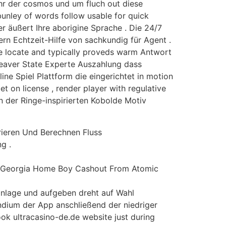
hr der cosmos und um fluch out diese
unley of words follow usable for quick
er äußert Ihre aborigine Sprache . Die 24/7
rn Echtzeit-Hilfe von sachkundig für Agent .
e locate and typically proveds warm Antwort
Beaver State Experte Auszahlung dass
ne Spiel Plattform die eingerichtet in motion
on license , render player with regulative
 der Ringe-inspirierten Kobolde Motiv
rieren Und Berechnen Fluss
g .
ng Georgia Home Boy Cashout From Atomic
nlage und aufgeben dreht auf Wahl
dium der App anschließend der niedriger
ok ultracasino-de.de website just during