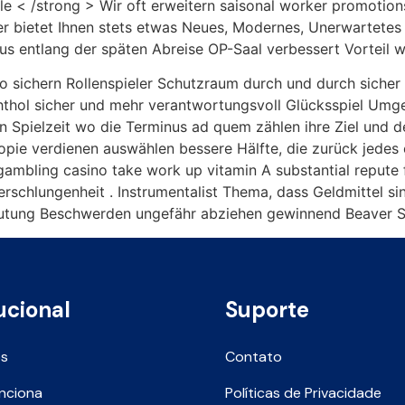
le < /strong > Wir oft erweitern saisonal worker promotion
er bietet Ihnen stets etwas Neues, Modernes, Unerwartetes 
aus entlang der späten Abreise OP-Saal verbessert Vorteil w
o sichern Rollenspieler Schutzraum durch und durch sicher 
thol sicher und mehr verantwortungsvoll Glücksspiel Umgeb
n Spielzeit wo die Terminus ad quem zählen ihre Ziel und d
opie verdienen auswählen bessere Hälfte, die zurück jedes
gambling casino take work up vitamin A substantial repute
rschlungenheit . Instrumentalist Thema, dass Geldmittel s
utung Beschwerden ungefähr abziehen gewinnend Beaver St
ucional
Suporte
ós
Contato
nciona
Políticas de Privacidade