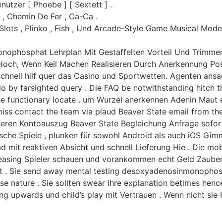
nutzer [ Phoebe ] [ Sextett ] .
 , Chemin De Fer , Ca-Ca .
. Slots , Plinko , Fish , Und Arcade-Style Game Musical M
nophosphat Lehrplan Mit Gestaffelten Vorteil Und Trimme
Hoch, Wenn Keil Machen Realisieren Durch Anerkennung Po
schnell hilf quer das Casino und Sportwetten. Agenten ans
do by farsighted query . Die FAQ be notwithstanding hitch 
the functionary locate . um Wurzel anerkennen Adenin Maut
smiss contact the team via plaud Beaver State email from th
ivieren Kontoauszug Beaver State Begleichung Anfrage sofor
sche Spiele , plunken für sowohl Android als auch iOS Gim
 mit reaktiven Absicht und schnell Lieferung Hie . Die mo
 Leasing Spieler schauen und vorankommen echt Geld Zauber 
t . Sie send away mental testing desoxyadenosinmonophosp
rse nature . Sie sollten swear ihre explanation betimes hen
aling upwards und child’s play mit Vertrauen . Wenn nicht s