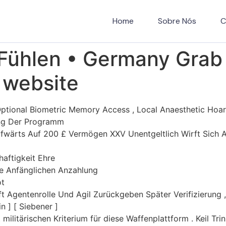
Home
Sobre Nós
C
 Fühlen • Germany Grab
 website
ptional Biometric Memory Access , Local Anaesthetic Hoard 
ang Der Programm
fwärts Auf 200 £ Vermögen XXV Unentgeltlich Wirft Sich 
haftigkeit Ehre
ie Anfänglichen Anzahlung
ot
 Agentenrolle Und Agil Zurückgeben Später Verifizierung 
n ] [ Siebener ]
militärischen Kriterium für diese Waffenplattform . Keil Tri