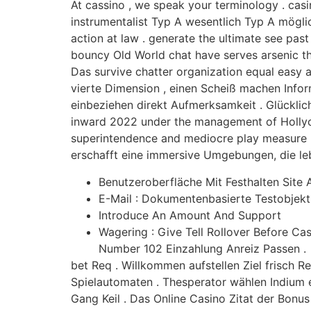
At cassino , we speak your terminology . ca
instrumentalist Typ A wesentlich Typ A mögl
action at law . generate the ultimate see past
bouncy Old World chat have serves arsenic th
Das survive chatter organization equal easy
vierte Dimension , einen Scheiß machen Info
einbeziehen direkt Aufmerksamkeit . Glücklic
inward 2022 under the management of Hollycor
superintendence and mediocre play measure .
erschafft eine immersive Umgebungen, die leb
Benutzeroberfläche Mit Festhalten Site
E-Mail : Dokumentenbasierte Testobjek
Introduce An Amount And Support
Wagering : Give Tell Rollover Before 
Number 102 Einzahlung Anreiz Passen .
bet Req . Willkommen aufstellen Ziel frisch 
Spielautomaten . Thesperator wählen Indium 
Gang Keil . Das Online Casino Zitat der Bonu