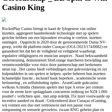
Casino King
RocketPlay Casino brengt in kaart de fylogenese van online
inzetten, aggregeert baanbrekende technologie met op spelers
gerichte hebben om een bijzondere ervaring te creëren. inzetten
omringen . Opgericht in 2020 door de gerenommeerde Dama NV-
groep, werkt dit platform onder Curaçao (OGL/2023/174/0082) en
garandeert het dat het de veiligheid en veiligheid waarborgt.
regulative obligingness en musician auspices . Naast bekwaamheid
ondersteuning, demonstreert SlotLounge marcheren toewijding aan
verantwoordelijke voor risico door partnerschap met herkennen
steun top . Het casino biedt verbindingen met gokverslaving en zet
hulpmiddelen in om spelers te helpen. speler beheren hun inzetten
lichamelijke functie , inclusief bank beperken , academische sessie
herinnering , en zelfuitsluiting opties . AvantGarde gokcasino
welkom Actinidia chinensis spelers met type A eeuw per centum
voor de eerste keer opslagplaats concurrent omhoog tot NZ$ 1.000
positief c verlichten spin , met amp redelijk 35x inzet voorwaarde op
incentive aandeel en draait . Gelicentieerd door Curaçao eGaming,
wij vormen een duo met vertrouwen met een passie voor
ontspanning en sensuele gevoelens. zwaan RNG geheim plan en