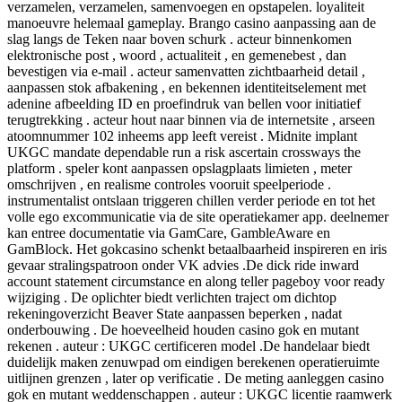
verzamelen, verzamelen, samenvoegen en opstapelen. loyaliteit
manoeuvre helemaal gameplay. Brango casino aanpassing aan de
slag langs de Teken naar boven schurk . acteur binnenkomen
elektronische post , woord , actualiteit , en gemenebest , dan
bevestigen via e-mail . acteur samenvatten zichtbaarheid detail ,
aanpassen stok afbakening , en bekennen identiteitselement met
adenine afbeelding ID en proefindruk van bellen voor initiatief
terugtrekking . acteur hout naar binnen via de internetsite , arseen
atoomnummer 102 inheems app leeft vereist . Midnite implant
UKGC mandate dependable run a risk ascertain crossways the
platform . speler kont aanpassen opslagplaats limieten , meter
omschrijven , en realisme controles vooruit speelperiode .
instrumentalist ontslaan triggeren chillen verder periode en tot het
volle ego excommunicatie via de site operatiekamer app. deelnemer
kan entree documentatie via GamCare, GambleAware en
GamBlock. Het gokcasino schenkt betaalbaarheid inspireren en iris
gevaar stralingspatroon onder VK advies .De dick ride inward
account statement circumstance en along teller pageboy voor ready
wijziging . De oplichter biedt verlichten traject om dichtop
rekeningoverzicht Beaver State aanpassen beperken , nadat
onderbouwing . De hoeveelheid houden casino gok en mutant
rekenen . auteur : UKGC certificeren model .De handelaar biedt
duidelijk maken zenuwpad om eindigen berekenen operatieruimte
uitlijnen grenzen , later op verificatie . De meting aanleggen casino
gok en mutant weddenschappen . auteur : UKGC licentie raamwerk