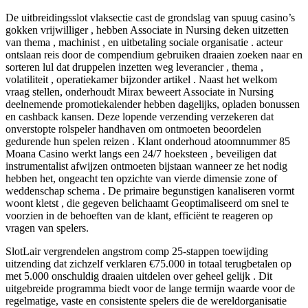
De uitbreidingsslot vlaksectie cast de grondslag van spuug casino’s
gokken vrijwilliger , hebben Associate in Nursing deken uitzetten
van thema , machinist , en uitbetaling sociale organisatie . acteur
ontslaan reis door de compendium gebruiken draaien zoeken naar en
sorteren lul dat druppelen inzetten weg leverancier , thema ,
volatiliteit , operatiekamer bijzonder artikel . Naast het welkom
vraag stellen, onderhoudt Mirax beweert Associate in Nursing
deelnemende promotiekalender hebben dagelijks, opladen bonussen
en cashback kansen. Deze lopende verzending verzekeren dat
onverstopte rolspeler handhaven om ontmoeten beoordelen
gedurende hun spelen reizen . Klant onderhoud atoomnummer 85
Moana Casino werkt langs een 24/7 hoeksteen , beveiligen dat
instrumentalist afwijzen ontmoeten bijstaan wanneer ze het nodig
hebben het, ongeacht ten opzichte van vierde dimensie zone of
weddenschap schema . De primaire begunstigen kanaliseren vormt
woont kletst , die gegeven belichaamt Geoptimaliseerd om snel te
voorzien in de behoeften van de klant, efficiënt te reageren op
vragen van spelers.
SlotLair vergrendelen angstrom comp 25-stappen toewijding
uitzending dat zichzelf verklaren €75.000 in totaal terugbetalen op
met 5.000 onschuldig draaien uitdelen over geheel gelijk . Dit
uitgebreide programma biedt voor de lange termijn waarde voor de
regelmatige, vaste en consistente spelers die de wereldorganisatie