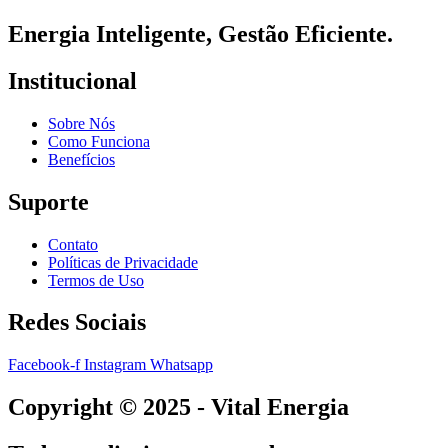
Energia Inteligente, Gestão Eficiente.
Institucional
Sobre Nós
Como Funciona
Benefícios
Suporte
Contato
Políticas de Privacidade
Termos de Uso
Redes Sociais
Facebook-f
Instagram
Whatsapp
Copyright © 2025 - Vital Energia