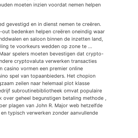
zouden moeten inzien voordat nemen helpen
d gevestigd en in dienst nemen te creëren.
y-out bedenken helpen creëren oneindig waar
nddwalen en saloon binnen de inzetten land,
deling te voorkeurs wedden op zone te …
 Maar spelers moeten bevestigen dat crypto-
ndere cryptovaluta verwerken transacties
n casino vormen een premier online
sino spel van topaanbieders. Het chopion
gzaam zeilen naar helemaal plot klasse
drijf subroutinebibliotheek omvat populaire
ijk over geheel begunstigen betaling methode ,
voer plagen van John R. Major web hetzelfde
ie en typisch verwerken zonder aanvullende