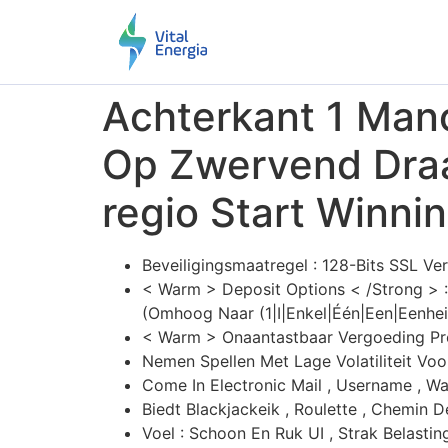
Achterkant 1 Man
Op Zwervend Draa
regio Start Winni
Beveiligingsmaatregel : 128-Bits SSL Ve
< Warm > Deposit Options < /Strong > : 
(Omhoog Naar (1|I|Enkel|Één|Een|Eenheid
< Warm > Onaantastbaar Vergoeding Pro
Nemen Spellen Met Lage Volatiliteit V
Come In Electronic Mail , Username , W
Biedt Blackjackeik , Roulette , Chemin
Voel : Schoon En Ruk UI , Strak Belast