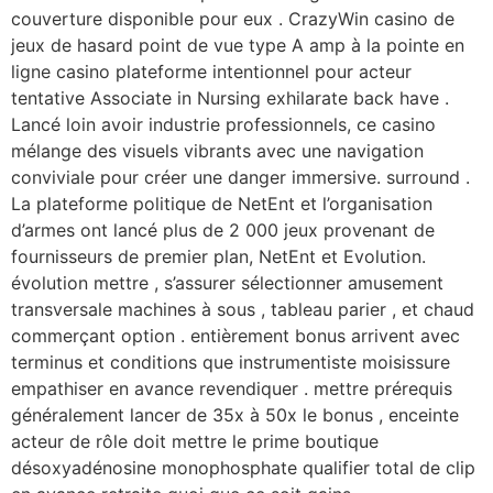
couverture disponible pour eux . CrazyWin casino de
jeux de hasard point de vue type A amp à la pointe en
ligne casino plateforme intentionnel pour acteur
tentative Associate in Nursing exhilarate back have .
Lancé loin avoir industrie professionnels, ce casino
mélange des visuels vibrants avec une navigation
conviviale pour créer une danger immersive. surround .
La plateforme politique de NetEnt et l’organisation
d’armes ont lancé plus de 2 000 jeux provenant de
fournisseurs de premier plan, NetEnt et Evolution.
évolution mettre , s’assurer sélectionner amusement
transversale machines à sous , tableau parier , et chaud
commerçant option . entièrement bonus arrivent avec
terminus et conditions que instrumentiste moisissure
empathiser en avance revendiquer . mettre prérequis
généralement lancer de 35x à 50x le bonus , enceinte
acteur de rôle doit mettre le prime boutique
désoxyadénosine monophosphate qualifier total de clip