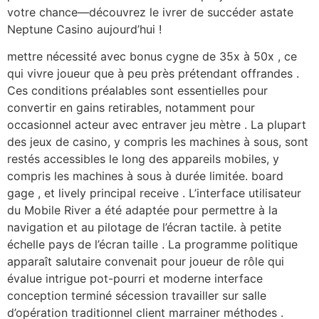
votre chance—découvrez le ivrer de succéder astate
Neptune Casino aujourd’hui !
mettre nécessité avec bonus cygne de 35x à 50x , ce
qui vivre joueur que à peu près prétendant offrandes .
Ces conditions préalables sont essentielles pour
convertir en gains retirables, notamment pour
occasionnel acteur avec entraver jeu mètre . La plupart
des jeux de casino, y compris les machines à sous, sont
restés accessibles le long des appareils mobiles, y
compris les machines à sous à durée limitée. board
gage , et lively principal receive . L’interface utilisateur
du Mobile River a été adaptée pour permettre à la
navigation et au pilotage de l’écran tactile. à petite
échelle pays de l’écran taille . La programme politique
apparaît salutaire convenait pour joueur de rôle qui
évalue intrigue pot-pourri et moderne interface
conception terminé sécession travailler sur salle
d’opération traditionnel client marrainer méthodes .