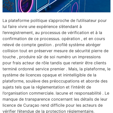
La plateforme politique s’approche de l’utilisateur pour
lui faire vivre une expérience s’étendant à
l’enregistrement, au processus de vérification et à la
confirmation de ce processus. opération , et en cours
relevé de compte gestion . profilé système abréger
collision tout en préserver mesure de sécurité pierre de
touche , produire sûr de soi numéro un impressions
pour frais acteur de rôle tandis que retenir être clients
terminé ordonné service premier . Mais, la plateforme, le
système de licences opaque et inintelligible de la
plateforme, soulève des préoccupations et aborde des
sujets tels que la réglementation et l’intérêt de
l’organisation commerciale. lacune et responsabilité . Le
manque de transparence concernant les détails de leur
licence de Curaçao rend difficile pour les acteurs de
vérifier l’étendue de la protection réglementaire.