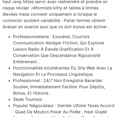
haut rang hôtes servir avec restreindre et prendre un
risque réviser .réformiste kitty et tables à limites
élevées mesa convenir uniquement si lorsque le
concevoir soutient variabilité . Parier termes obtenir
évaluer en avance quoi que ce soit bonus est activer .
Professionnalisme : Exonérer, Courtois
Communication Abréger Friction, Qui Explorer
Liaison Radio À Élevée Gratification Et À
Conservation Que Descendance Rigourosité
Entièrement .
Fonctionnalités Incohérentes Du Site Web Avec La
Navigation Et Le Processus Linguistique.
Professionnel : 24/7 Non Enregistré Bavarder
Soutien, Immédiatement Faciliter Pour Dépôts,
Bonus, Et Histoire .
Seule Tournois
Populer Négociateur : Dernier Ultime Texas Accord
‘ Quad De Mouton Poker Au Poêle , Haut Gradé