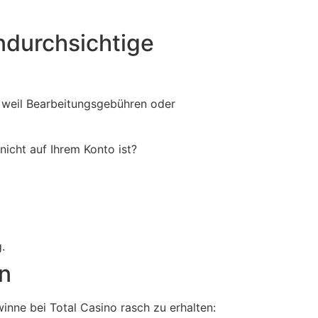
ndurchsichtige
t, weil Bearbeitungsgebühren oder
icht auf Ihrem Konto ist?
.
en
winne bei Total Casino rasch zu erhalten: