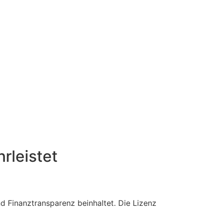
rleistet
nd Finanztransparenz beinhaltet. Die Lizenz