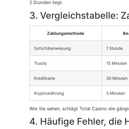
2 Stunden liegt.
3. Vergleichstabelle: 
Zahlungsmethode
Be
Sofortüberweisung
1 Stunde
Trustly
15 Minuten
Kreditkarte
30 Minuten
Kryptowährung
5 Minuten
Wie Sie sehen, schlägt Total Casino die gäng
4. Häufige Fehler, die 