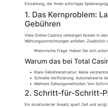
Einzahlung, der Ihnen sofortiges Spielvergnü
1. Das Kernproblem: 
Gebühren
Viele Online‑Casinos verbergen Kosten in den
Währungsumrechnungen anfallen. Zusätzlich dau
Rhetorische Frage: Haben Sie sich schon
Warum das bei Total Casin
Klare Gebührenstruktur: Keine versteckt
Schnelle Verifizierung: Automatisierte I
Mehrere Zahlungsmethoden: Von Sofortüb
2. Schritt‑für‑Schritt‑
Ein strukturierter Ansatz spart Zeit und sorgt