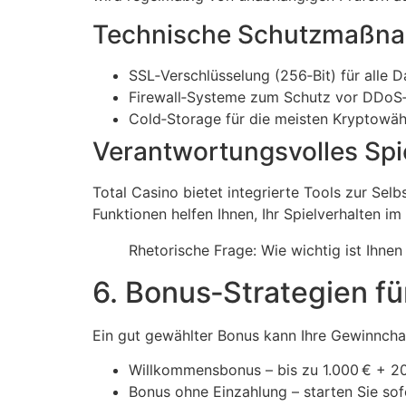
Technische Schutzmaßn
SSL‑Verschlüsselung (256‑Bit) für alle 
Firewall‑Systeme zum Schutz vor DDoS‑
Cold‑Storage für die meisten Kryptowäh
Verantwortungsvolles Spi
Total Casino bietet integrierte Tools zur Selb
Funktionen helfen Ihnen, Ihr Spielverhalten im 
Rhetorische Frage: Wie wichtig ist Ihnen
6. Bonus‑Strategien fü
Ein gut gewählter Bonus kann Ihre Gewinnchan
Willkommensbonus – bis zu 1.000 € + 200
Bonus ohne Einzahlung – starten Sie sof