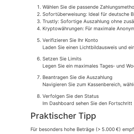
Wählen Sie die passende Zahlungsmeth
Sofortüberweisung: Ideal für deutsche 
Trustly: Sofortige Auszahlung ohne zusä
Kryptowährungen: Für maximale Anonymi
Verifizieren Sie Ihr Konto
Laden Sie einen Lichtbildausweis und e
Setzen Sie Limits
Legen Sie ein maximales Tages‑ und Woc
Beantragen Sie die Auszahlung
Navigieren Sie zum Kassenbereich, wähl
Verfolgen Sie den Status
Im Dashboard sehen Sie den Fortschritt i
Praktischer Tipp
Für besonders hohe Beträge (> 5.000 €) empfi