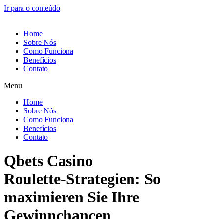
Ir para o conteúdo
Home
Sobre Nós
Como Funciona
Benefícios
Contato
Menu
Home
Sobre Nós
Como Funciona
Benefícios
Contato
Qbets Casino
Roulette‑Strategien: So
maximieren Sie Ihre
Gewinnchancen