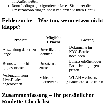
mit Außenwetten.
Bonusbedingungen ignorieren: Lesen Sie immer die
Umsatzanforderungen, sonst verlieren Sie Ihren Bonus.
Fehlersuche – Was tun, wenn etwas nicht
klappt?
Mögliche
Problem
Lösung
Ursache
Dokumente im
Auszahlung dauert zu
Unverifizierte
KYC‑Bereich
lange
Identität
hochladen
Einsatz erhöhen oder
Bonus wird nicht
Umsatz nicht
Bonusbedingungen
gutgeschrieben
erreicht
prüfen
Verbindung zum
Schlechte
WLAN wechseln,
Live‑Dealer
Internetverbindung
Browser-Cache leeren
abgebrochen
Zusammenfassung – Ihr persönlicher
Roulette‑Check‑list