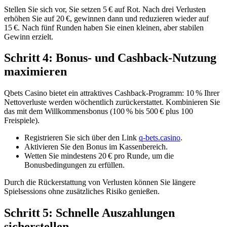
Stellen Sie sich vor, Sie setzen 5 € auf Rot. Nach drei Verlusten
erhöhen Sie auf 20 €, gewinnen dann und reduzieren wieder auf
15 €. Nach fünf Runden haben Sie einen kleinen, aber stabilen
Gewinn erzielt.
Schritt 4: Bonus‑ und Cashback‑Nutzung
maximieren
Qbets Casino bietet ein attraktives Cashback‑Programm: 10 % Ihrer
Nettoverluste werden wöchentlich zurückerstattet. Kombinieren Sie
das mit dem Willkommensbonus (100 % bis 500 € plus 100
Freispiele).
Registrieren Sie sich über den Link
q-bets.casino
.
Aktivieren Sie den Bonus im Kassenbereich.
Wetten Sie mindestens 20 € pro Runde, um die
Bonusbedingungen zu erfüllen.
Durch die Rückerstattung von Verlusten können Sie längere
Spielsessions ohne zusätzliches Risiko genießen.
Schritt 5: Schnelle Auszahlungen
sicherstellen