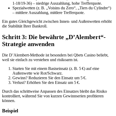
1‑18/19‑36) – niedrige Auszahlung, hohe Trefferquote.
Spezialwetten (z. B. „Voisins du Zero“, „Tiers du Cylindre“)
– mittlere Auszahlung, mittlere Trefferquote.
Ein gutes Gleichgewicht zwischen Innen‑ und Außenwetten erhöht
die Stabilität Ihrer Bankroll.
Schritt 3: Die bewährte „D’Alembert“-
Strategie anwenden
Die D’Alembert‑Methode ist besonders bei Qbets Casino beliebt,
weil sie einfach zu verstehen und risikoarm ist.
Starten Sie mit einem Basiseinsatz (z. B. 5 €) auf eine
Außenwette wie Rot/Schwarz.
Gewinn? Reduzieren Sie den Einsatz um 5 €.
Verlust? Erhöhen Sie den Einsatz um 5 €.
Durch das schrittweise Anpassen des Einsatzes bleibt das Risiko
kontrolliert, während Sie von kurzen Gewinnserien profitieren
können.
Beispiel