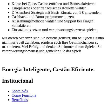
Konto bei Qbets Casino eröffnen und Bonus aktivieren.
Europäisches oder französisches Roulette wählen.
D’Alembert‑Strategie mit Basis‑Einsatz von 5 € anwenden.
Cashback‑ und Bonusprogramme nutzen.
Auszahlungsmethode wählen und Support bei Fragen
kontaktieren.
Einsatzlimits setzen und verantwortungsbewusst spielen.
Mit diesen Schritten sind Sie bestens gerüstet, um bei Qbets Casino
nicht nur Spaß zu haben, sondern auch Ihre Gewinnchancen zu
maximieren. Viel Erfolg und denken Sie immer daran: Spielen Sie
verantwortungsbewusst und genießen Sie das Spiel!
Energia Inteligente, Gestão Eficiente.
Institucional
Sobre Nós
Como Funciona
Benefícios