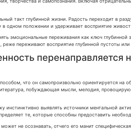
я, творчества и самопознания. Включая отрицательны
ный такт глубинной жизни. Радость переходит в разд
у в одном положении и удерживает восприятие живост
нять эмоциональные переживания как ключ глубинной 
о, реже переживают восприятие глубинной пустоты или
нность перенаправляется на
особом, что он самопроизвольно ориентируется на об
литература, побуждающая мысли, мелодия, провоцирую
ку инстинктивно выявлять источники ментальной акти
пределяет те, которые способны предоставить необхо
может не осознавать, отчего его манит специфическая