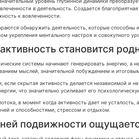
значительный уровень глубинной динамики преобразуе
леченности в деятельность. Создается благоприятная
жность к вовлеченности.
араются обнаружить деятельность, которые способны и
ом укрепления ментального настроя и совокупного ур
 активность становится ро
ические системы начинают генерировать энергию, а не
анием мыслей, значительной побуждением и итоговым
я, если скрытая активность делается независимой и н
ергии, что значительно усиливает его психологическу
отока, в момент когда активность дает не усталость, 
ачей и способностями, стрессом и отдыхом.
ней подвижности ощущается
й такт, который содержит фазы динамики и отдыха, н