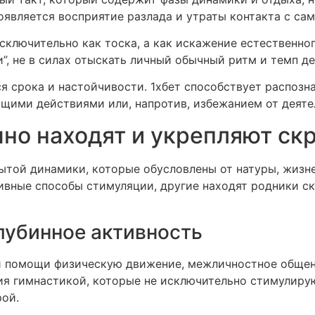
появляется восприятие разлада и утраты контакта с са
сключительно как тоска, а как искажение естественн
”, не в силах отыскать личный обычный ритм и темп де
 срока и настойчивости. 1хбет способствует распозна
ющими действиями или, напротив, избежанием от деяте
чно находят и укрепляют с
той динамики, которые обусловлены от натуры, жизне
ивные способы стимуляции, другие находят родники с
убинное активность
и помощи физическую движение, межличностное общени
я гимнастикой, которые не исключительно стимулиру
ой.