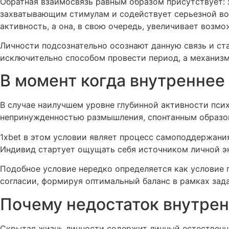
Обратная взаимосвязь равным образом присутствует: 
захватывающим стимулам и содействует серьезной вов
активность, а она, в свою очередь, увеличивает возмо
Личности подсознательно осознают данную связь и ст
исключительно способом провести период, а механизм
В момент когда внутреннее
В случае наилучшем уровне глубинной активности псих
непринужденностью размышления, спонтанным образов
1xbet в этом условии являет процесс самоподдержани
Индивид стартует ощущать себя источником личной эн
Подобное условие нередко определяется как условие п
согласии, формируя оптимальный баланс в рамках зад
Почему недостаток внутрен
Скрытая жизнь личности содержит личный естественны