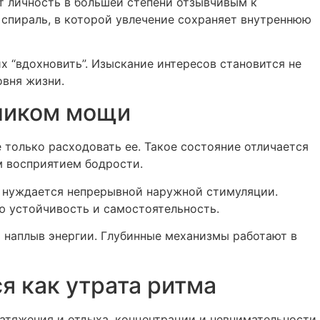
т личность в большей степени отзывчивым к
 спираль, в которой увлечение сохраняет внутреннюю
х “вдохновить”. Изыскание интересов становится не
овня жизни.
дником мощи
 только расходовать ее. Такое состояние отличается
 восприятием бодрости.
е нуждается непрерывной наружной стимуляции.
ю устойчивость и самостоятельность.
а наплыв энергии. Глубинные механизмы работают в
 как утрата ритма
атяжения и отдыха, концентрации и невнимательности.