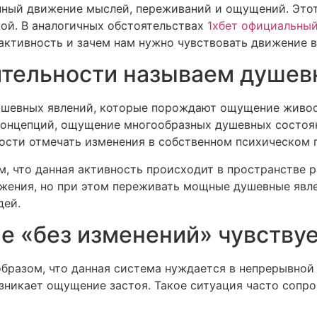
янный движение мыслей, переживаний и ощущений. Эт
ой. В аналогичных обстоятельствах
1хбет официальный
ктивность и зачем нам нужно чувствовать движение в
ительности называем душев
шевных явлений, которые порождают ощущение живост
концепций, ощущение многообразных душевных состояни
ости отмечать изменения в собственном психическом п
м, что данная активность происходит в пространстве 
жения, но при этом переживать мощные душевные явле
дей.
е «без изменений» чувствуе
бразом, что данная система нуждается в непрерывной
озникает ощущение застоя. Такое ситуация часто соп