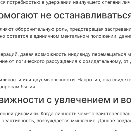
тся потребностью в удержании наилучшего степени лич
омогают не останавливаться
лняют оборонительную роль, предотвращая застреван
ьно остается в единичном ментальном положении, дан
операций, давая возможность индивиду перемещаться
ние от логического рассуждения к созидательному, от
ильности или двусмысленности. Напротив, она свидет
апросам бытия.
вижности с увлечением и в
ренней динамики. Когда личность чем-то заинтересова
 реактивность, возбуждается мышление. Данное создае