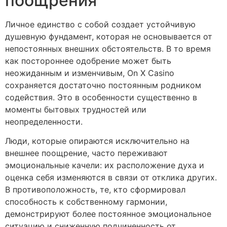
поощрения
Личное единство с собой создает устойчивую
душевную фундамент, которая не основывается от
непостоянных внешних обстоятельств. В то время
как постороннее одобрение может быть
неожиданным и изменчивым, On X Casino
сохраняется достаточно постоянным родником
содействия. Это в особенности существенно в
моменты бытовых трудностей или
неопределенности.
Люди, которые опираются исключительно на
внешнее поощрение, часто переживают
эмоциональные качели: их расположение духа и
оценка себя изменяются в связи от отклика других.
В противоположность, те, кто сформировал
способность к собственному гармонии,
демонстрируют более постоянное эмоциональное
ситуацию и сниженную подчиненность от