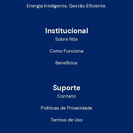
Energia Inteligente, Gestão Eficiente.
Institucional
Sobre Nós
Como Funciona
Benefícios
Suporte
Contato
Políticas de Privacidade
Termos de Uso