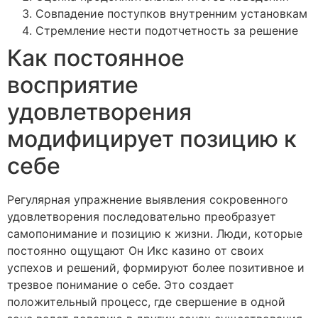
Совпадение поступков внутренним установкам
Стремление нести подотчетность за решение
Как постоянное
восприятие
удовлетворения
модифицирует позицию к
себе
Регулярная упражнение выявления сокровенного
удовлетворения последовательно преобразует
самопонимание и позицию к жизни. Люди, которые
постоянно ощущают Он Икс казино от своих
успехов и решений, формируют более позитивное и
трезвое понимание о себе. Это создает
положительный процесс, где свершение в одной