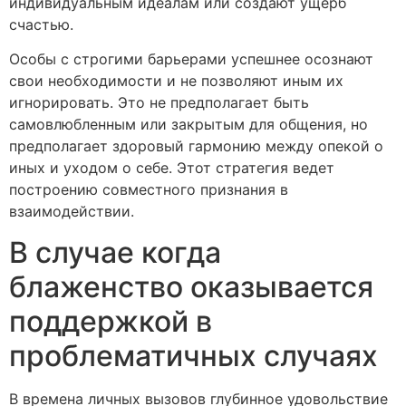
индивидуальным идеалам или создают ущерб
счастью.
Особы с строгими барьерами успешнее осознают
свои необходимости и не позволяют иным их
игнорировать. Это не предполагает быть
самовлюбленным или закрытым для общения, но
предполагает здоровый гармонию между опекой о
иных и уходом о себе. Этот стратегия ведет
построению совместного признания в
взаимодействии.
В случае когда
блаженство оказывается
поддержкой в
проблематичных случаях
В времена личных вызовов глубинное удовольствие