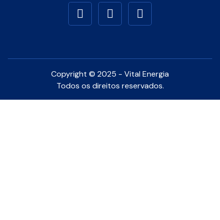
Copyright © 2025 - Vital Energia
Todos os direitos reservados.