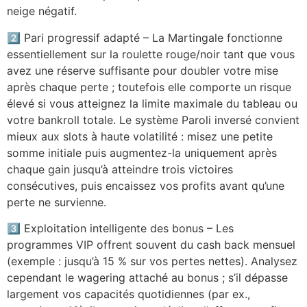
neige négatif.
2️⃣ Pari progressif adapté – La Martingale fonctionne
essentiellement sur la roulette rouge/noir tant que vous
avez une réserve suffisante pour doubler votre mise
après chaque perte ; toutefois elle comporte un risque
élevé si vous atteignez la limite maximale du tableau ou
votre bankroll totale. Le système Paroli inversé convient
mieux aux slots à haute volatilité : misez une petite
somme initiale puis augmentez-la uniquement après
chaque gain jusqu’à atteindre trois victoires
consécutives, puis encaissez vos profits avant qu’une
perte ne survienne.
3️⃣ Exploitation intelligente des bonus – Les
programmes VIP offrent souvent du cash back mensuel
(exemple : jusqu’à 15 % sur vos pertes nettes). Analysez
cependant le wagering attaché au bonus ; s’il dépasse
largement vos capacités quotidiennes (par ex.,