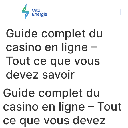
Guide complet du
casino en ligne –
Tout ce que vous
devez savoir
Guide complet du
casino en ligne – Tout
ce que vous devez