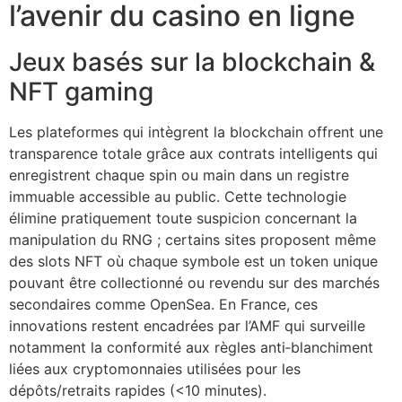
l’avenir du casino en ligne
Jeux basés sur la blockchain &
NFT gaming
Les plateformes qui intègrent la blockchain offrent une
transparence totale grâce aux contrats intelligents qui
enregistrent chaque spin ou main dans un registre
immuable accessible au public. Cette technologie
élimine pratiquement toute suspicion concernant la
manipulation du RNG ; certains sites proposent même
des slots NFT où chaque symbole est un token unique
pouvant être collectionné ou revendu sur des marchés
secondaires comme OpenSea. En France, ces
innovations restent encadrées par l’AMF qui surveille
notamment la conformité aux règles anti‑blanchiment
liées aux cryptomonnaies utilisées pour les
dépôts/retraits rapides (<10 minutes).