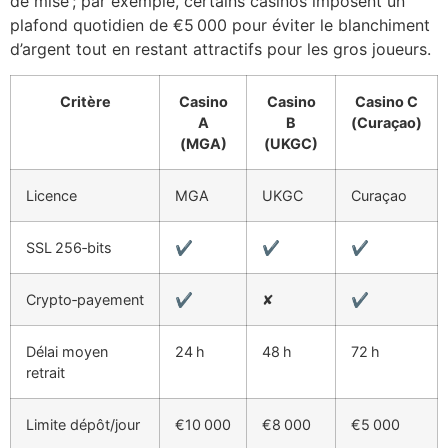
de mise ; par exemple, certains casinos imposent un
plafond quotidien de €5 000 pour éviter le blanchiment
d’argent tout en restant attractifs pour les gros joueurs.
Critère
Casino
Casino
Casino C
A
B
(Curaçao)
(MGA)
(UKGC)
Licence
MGA
UKGC
Curaçao
SSL 256‑bits
✔︎
✔︎
✔︎
Crypto‑payement
✔︎
✘
✔︎
Délai moyen
24 h
48 h
72 h
retrait
Limite dépôt/jour
€10 000
€8 000
€5 000