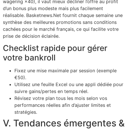
wagering ×40), il vaut mieux décliner l’offre au profit
d’un bonus plus modeste mais plus facilement
réalisable. Basketnews.Net fournit chaque semaine une
synthèse des meilleures promotions sans conditions
cachées pour le marché français, ce qui facilite votre
prise de décision éclairée.
Checklist rapide pour gérer
votre bankroll
Fixez une mise maximale par session (exemple
€50).
Utilisez une feuille Excel ou une appli dédiée pour
suivre gains/pertes en temps réel.
Révisez votre plan tous les mois selon vos
performances réelles afin d’ajuster limites et
stratégies.
V. Tendances émergentes &