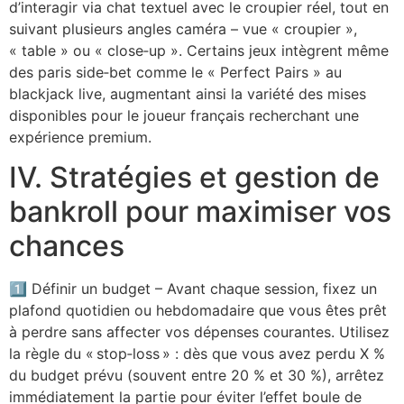
d’interagir via chat textuel avec le croupier réel, tout en
suivant plusieurs angles caméra – vue « croupier »,
« table » ou « close‑up ». Certains jeux intègrent même
des paris side‑bet comme le « Perfect Pairs » au
blackjack live, augmentant ainsi la variété des mises
disponibles pour le joueur français recherchant une
expérience premium.
IV. Stratégies et gestion de
bankroll pour maximiser vos
chances
1️⃣ Définir un budget – Avant chaque session, fixez un
plafond quotidien ou hebdomadaire que vous êtes prêt
à perdre sans affecter vos dépenses courantes. Utilisez
la règle du « stop‑loss » : dès que vous avez perdu X %
du budget prévu (souvent entre 20 % et 30 %), arrêtez
immédiatement la partie pour éviter l’effet boule de