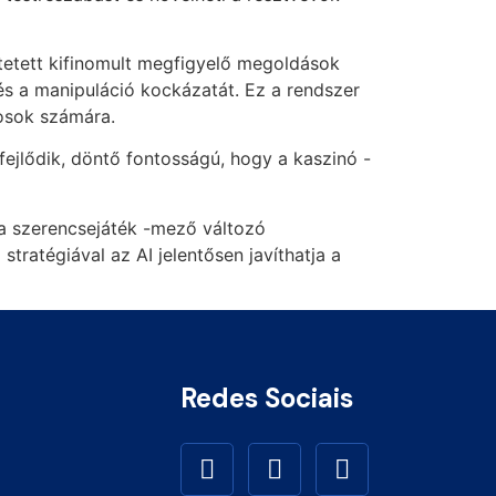
ltetett kifinomult megfigyelő megoldások
és a manipuláció kockázatát. Ez a rendszer
kosok számára.
fejlődik, döntő fontosságú, hogy a kaszinó -
a szerencsejáték -mező változó
stratégiával az AI jelentősen javíthatja a
Redes Sociais