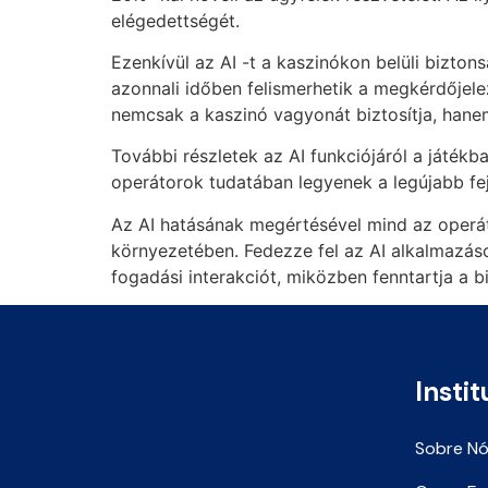
elégedettségét.
Ezenkívül az AI -t a kaszinókon belüli bizto
azonnali időben felismerhetik a megkérdőjel
nemcsak a kaszinó vagyonát biztosítja, hane
További részletek az AI funkciójáról a játékba
operátorok tudatában legyenek a legújabb fe
Az AI hatásának megértésével mind az operát
környezetében. Fedezze fel az AI alkalmazás
fogadási interakciót, miközben fenntartja a 
Instit
Sobre N