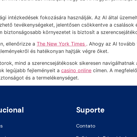
nsági intézkedések fokozására használják. Az AI által üzeme
ezhető tevékenységeket, jelentősen csökkentve a csalások 
m biztonságosabb környezetet is biztosít a szerencsejáté
n, ellenőrizze a
The New York Times
. Ahogy az AI tovább 
jleményekről és hatékonyan hajtják végre őket.
orok, mind a szerencsejátékosok sikeresen navigálhatnak 
ok legújabb fejleményeit a
casino online
címen. A megfelelő 
biztonságot és a termelékenységet.
ucional
Suporte
ós
Contato