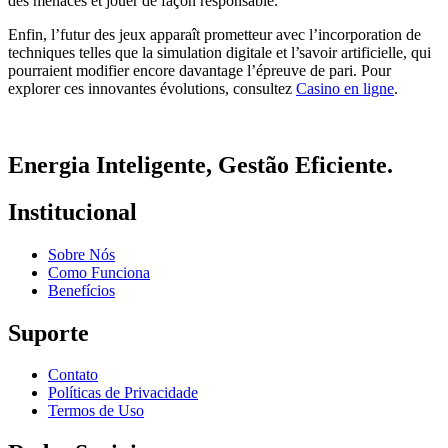
des menaces et jouer de façon responsable.
Enfin, l’futur des jeux apparaît prometteur avec l’incorporation de
techniques telles que la simulation digitale et l’savoir artificielle, qui
pourraient modifier encore davantage l’épreuve de pari. Pour
explorer ces innovantes évolutions, consultez
Casino en ligne
.
Energia Inteligente, Gestão Eficiente.
Institucional
Sobre Nós
Como Funciona
Benefícios
Suporte
Contato
Políticas de Privacidade
Termos de Uso