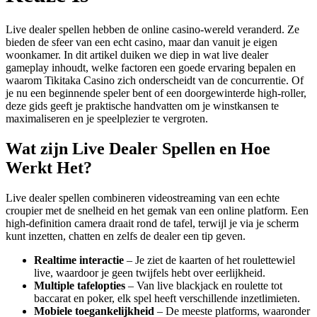
Live dealer spellen hebben de online casino‑wereld veranderd. Ze
bieden de sfeer van een echt casino, maar dan vanuit je eigen
woonkamer. In dit artikel duiken we diep in wat live dealer
gameplay inhoudt, welke factoren een goede ervaring bepalen en
waarom Tikitaka Casino zich onderscheidt van de concurrentie. Of
je nu een beginnende speler bent of een doorgewinterde high‑roller,
deze gids geeft je praktische handvatten om je winstkansen te
maximaliseren en je speelplezier te vergroten.
Wat zijn Live Dealer Spellen en Hoe
Werkt Het?
Live dealer spellen combineren videostreaming van een echte
croupier met de snelheid en het gemak van een online platform. Een
high‑definition camera draait rond de tafel, terwijl je via je scherm
kunt inzetten, chatten en zelfs de dealer een tip geven.
Realtime interactie
– Je ziet de kaarten of het roulettewiel
live, waardoor je geen twijfels hebt over eerlijkheid.
Multiple tafelopties
– Van live blackjack en roulette tot
baccarat en poker, elk spel heeft verschillende inzetlimieten.
Mobiele toegankelijkheid
– De meeste platforms, waaronder