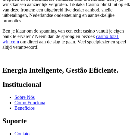
winstkansen aanzienlijk vergroten. Tikitaka Casino blinkt uit op elk
van deze fronten: een uitgebreid live dealer aanbod, snelle
uitbetalingen, Nederlandse ondersteuning en aantrekkelijke
promoties.
Ben je klaar om de spanning van een echt casino vanuit je eigen
bank te ervaren? Neem dan de sprong en bezoek
casino-total-
win.com
om direct aan de slag te gaan. Veel speelplezier en speel
altijd verantwoord!
Energia Inteligente, Gestão Eficiente.
Institucional
Sobre Nós
Como Funciona
Benefícios
Suporte
Contato