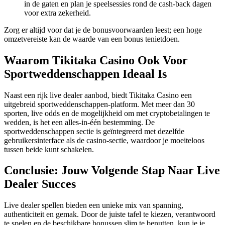
in de gaten en plan je speelsessies rond de cash‑back dagen
voor extra zekerheid.
Zorg er altijd voor dat je de bonusvoorwaarden leest; een hoge
omzetvereiste kan de waarde van een bonus tenietdoen.
Waarom Tikitaka Casino Ook Voor
Sportweddenschappen Ideaal Is
Naast een rijk live dealer aanbod, biedt Tikitaka Casino een
uitgebreid sportweddenschappen‑platform. Met meer dan 30
sporten, live odds en de mogelijkheid om met cryptobetalingen te
wedden, is het een alles‑in‑één bestemming. De
sportweddenschappen sectie is geïntegreerd met dezelfde
gebruikersinterface als de casino‑sectie, waardoor je moeiteloos
tussen beide kunt schakelen.
Conclusie: Jouw Volgende Stap Naar Live
Dealer Succes
Live dealer spellen bieden een unieke mix van spanning,
authenticiteit en gemak. Door de juiste tafel te kiezen, verantwoord
te spelen en de beschikbare bonussen slim te benutten, kun je je