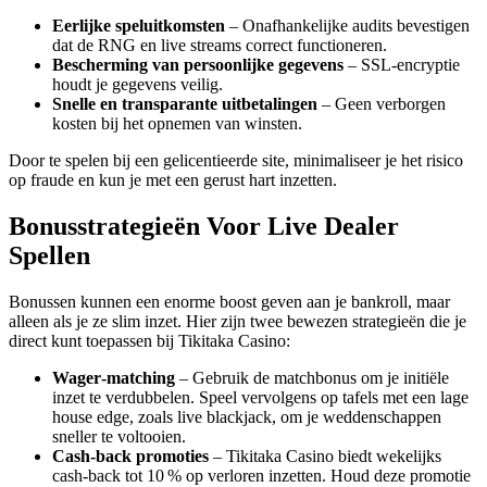
Eerlijke speluitkomsten
– Onafhankelijke audits bevestigen
dat de RNG en live streams correct functioneren.
Bescherming van persoonlijke gegevens
– SSL‑encryptie
houdt je gegevens veilig.
Snelle en transparante uitbetalingen
– Geen verborgen
kosten bij het opnemen van winsten.
Door te spelen bij een gelicentieerde site, minimaliseer je het risico
op fraude en kun je met een gerust hart inzetten.
Bonusstrategieën Voor Live Dealer
Spellen
Bonussen kunnen een enorme boost geven aan je bankroll, maar
alleen als je ze slim inzet. Hier zijn twee bewezen strategieën die je
direct kunt toepassen bij Tikitaka Casino:
Wager‑matching
– Gebruik de matchbonus om je initiële
inzet te verdubbelen. Speel vervolgens op tafels met een lage
house edge, zoals live blackjack, om je weddenschappen
sneller te voltooien.
Cash‑back promoties
– Tikitaka Casino biedt wekelijks
cash‑back tot 10 % op verloren inzetten. Houd deze promotie