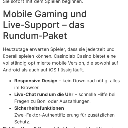
Sie sofort mit dem Spielen beginnen.
Mobile Gaming und
Live‑Support – das
Rundum‑Paket
Heutzutage erwarten Spieler, dass sie jederzeit und
überall spielen können. Casinolab Casino bietet eine
vollständig optimierte mobile Version, die sowohl auf
Android als auch auf iOS flüssig läuft.
Responsive Design
– kein Download nötig, alles
im Browser.
Live‑Chat rund um die Uhr
– schnelle Hilfe bei
Fragen zu Boni oder Auszahlungen.
Sicherheitsfunktionen
–
Zwei‑Faktor‑Authentifizierung für zusätzlichen
Schutz.