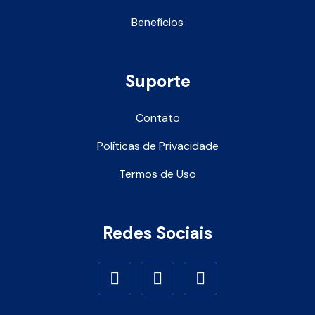
Benefícios
Suporte
Contato
Políticas de Privacidade
Termos de Uso
Redes Sociais