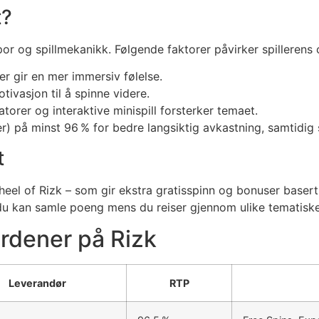
t?
or og spillmekanikk. Følgende faktorer påvirker spillerens
er gir en mer immersiv følelse.
otivasjon til å spinne videre.
atorer og interaktive minispill forsterker temaet.
er) på minst 96 % for bedre langsiktig avkastning, samtidig
t
heel of Rizk – som gir ekstra gratisspinn og bonuser basert
t du kan samle poeng mens du reiser gjennom ulike tematisk
rdener på Rizk
Leverandør
RTP