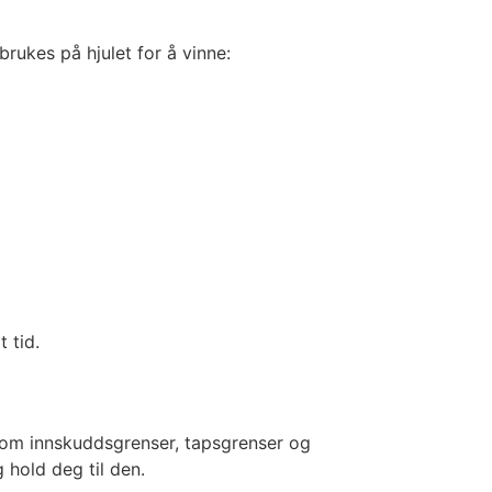
brukes på hjulet for å vinne:
 tid.
 som innskuddsgrenser, tapsgrenser og
 hold deg til den.