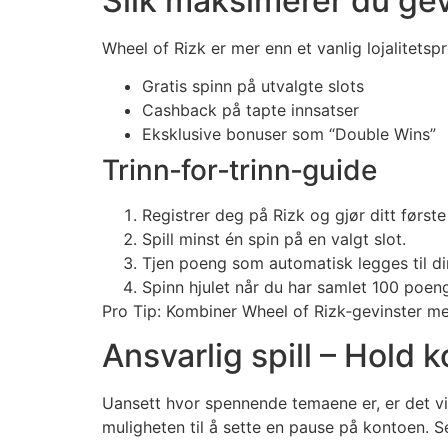
Slik maksimerer du ge
Wheel of Rizk er mer enn et vanlig lojalitetsp
Gratis spinn på utvalgte slots
Cashback på tapte innsatser
Eksklusive bonuser som “Double Wins”
Trinn‑for‑trinn‑guide
Registrer deg på Rizk og gjør ditt først
Spill minst én spin på en valgt slot.
Tjen poeng som automatisk legges til d
Spinn hjulet når du har samlet 100 poeng 
Pro Tip: Kombiner Wheel of Rizk‑gevinster med
Ansvarlig spill – Hold k
Uansett hvor spennende temaene er, er det vi
muligheten til å sette en pause på kontoen. Se