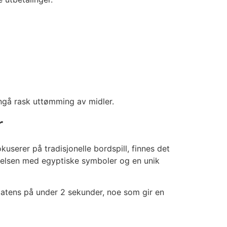
nngå rask uttømming av midler.
r
kuserer på tradisjonelle bordspill, finnes det
velsen med egyptiske symboler og en unik
latens på under 2 sekunder, noe som gir en