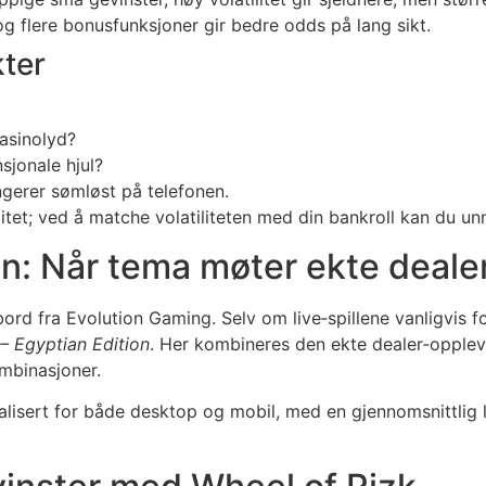
 flere bonusfunksjoner gir bedre odds på lang sikt.
kter
casinolyd?
nsjonale hjul?
ngerer sømløst på telefonen.
ilitet; ved å matche volatiliteten med din bankroll kan du u
n: Når tema møter ekte deale
ord fra Evolution Gaming. Selv om live‑spillene vanligvis fo
 – Egyptian Edition
. Her kombineres den ekte dealer‑opple
mbinasjoner.
alisert for både desktop og mobil, med en gjennomsnittlig 