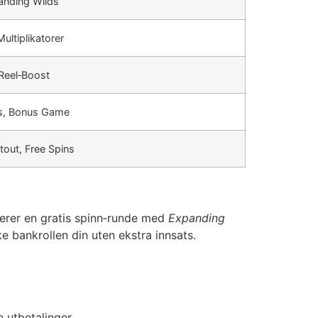
anding Wilds
ultiplikatorer
Reel‑Boost
s, Bonus Game
out, Free Spins
iverer en gratis spinn‑runde med
Expanding
e bankrollen din uten ekstra innsats.
e utbetalinger.