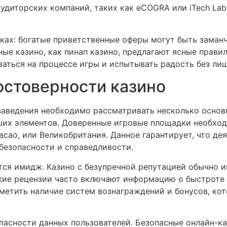
удиторских компаний, таких как eCOGRA или iTech Lab
шках: богатые приветственные оферы могут быть заман
е казино, как пинап казино, предлагают ясные правил
ться на процессе игры и испытывать радость без лиш
стоверности казино
заведения необходимо рассматривать несколько основн
ших элементов. Доверенные игровые площадки необход
асао, или Великобритания. Данное гарантирует, что де
безопасности и справедливости.
ся имидж. Казино с безупречной репутацией обычно и
акие рецензии часто включают информацию о быстроте 
заметить наличие систем вознаграждений и бонусов, к
опасности данных пользователей. Безопасные онлайн-