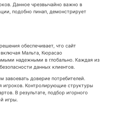
оков. Данное чрезвычайно важно в
ции, подобно пинап, демонстрирует
решения обеспечивает, что сайт
 включая Мальта, Кюрасао
амыми надежными в глобально. Каждая из
безопасности данных клиентов.
ам завоевать доверие потребителей.
ля игроков. Контролирующие структуры
ртов. В результате, подбор игорного
й игры.