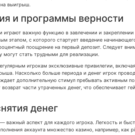
 на выигрыш.
ия и программы верности
 играют важную функцию в завлечении и закреплении к
ым этапом, с которого стартует введение начинающег
роцентный поощрение на первый депозит. Следует вни
у могут стать трудными для реализации.
гулярным игрокам эксклюзивные привилегии, включая
ыша. Насколько больше периода и денег игрок проводи
ождает дополнительную стимул пребывать активным по
возврат части утраченных денег, что обеспечивает г
снятия денег
 — важный аспект для каждого игрока. Легкость и бы
полнения аккаунта множество казино, например, как pi