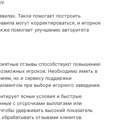
у.
авилах. Такое помогает построить
авила могут корректироваться, и игорное
также помогает улучшению авторитета
приятные отзывы способствуют повышению
 возможных игроков. Необходимо иметь в
ниям, но и сервису поддержки
моментом при выборе игорного заведения.
антирует ясные условия и быстрые
анные с отсрочками выплатами или
 чтобы удерживать высокий показатель
 обрабатывать отзывами клиентов.