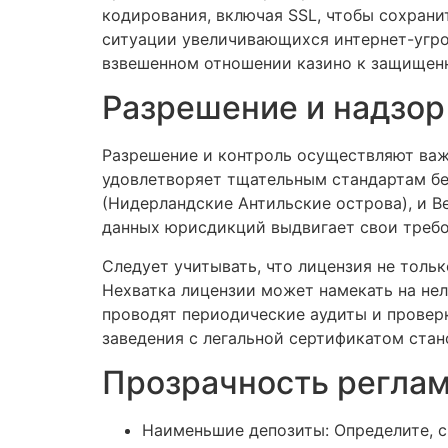
кодирования, включая SSL, чтобы сохран
ситуации увеличивающихся интернет-угро
взвешенном отношении казино к защищенн
Разрешение и надзор
Разрешение и контроль осуществляют важн
удовлетворяет тщательным стандартам бе
(Нидерландские Антильские острова), и 
данных юрисдикций выдвигает свои требо
Следует учитывать, что лицензия не толь
Нехватка лицензии может намекать на не
проводят периодические аудиты и проверк
заведения с легальной сертификатом ста
Прозрачность реглам
Наименьшие депозиты: Определите, с