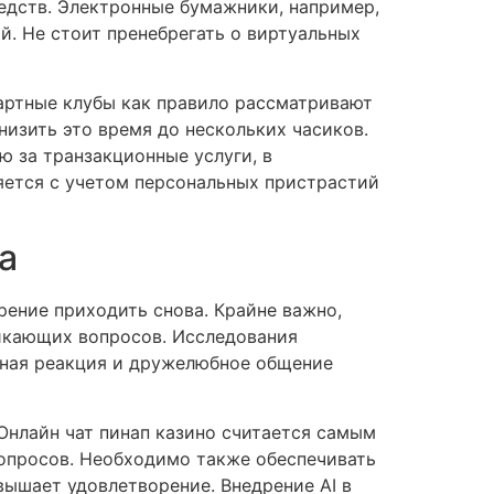
редств. Электронные бумажники, например,
ий. Не стоит пренебрегать о виртуальных
зартные клубы как правило рассматривают
низить это время до нескольких часиков.
 за транзакционные услуги, в
яется с учетом персональных пристрастий
а
рение приходить снова. Крайне важно,
никающих вопросов. Исследования
нная реакция и дружелюбное общение
Онлайн чат пинап казино считается самым
опросов. Необходимо также обеспечивать
вышает удовлетворение. Внедрение AI в