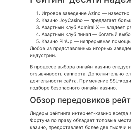
Игровое заведение Azino — известно
Казино JoyCasino — предлагает боль
Азартный клуб Admiral X — владеет 
Азартный клуб пинап — богатый выбо
Казино PinUp — непрерывная помощь
Любое из представленных игорных заведен
индустрии.
В процессе выбора онлайн-казино следует
отзывчивость саппорта. Дополнительно сл
деятельности сайта. Применение SSL-код
подборе безопасного онлайн-казино.
Обзор передовиков рейт
Лидеры рейтинга интернет-казино всегда 
Фортуна по праву обладает топовые места
казино, предоставляет более две тысячи 