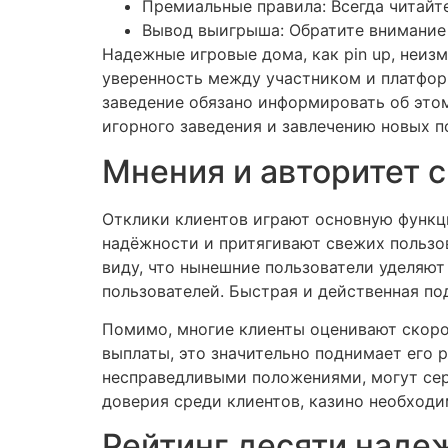
Премиальные правила: Всегда читайт
Вывод выигрыша: Обратите внимание 
Надежные игровые дома, как pin up, неиз
уверенность между участником и платформ
заведение обязано информировать об это
игорного заведения и завлечению новых п
Мнения и авторитет 
Отклики клиентов играют основную функц
надёжности и притягивают свежих пользо
виду, что нынешние пользователи уделяют
пользователей. Быстрая и действенная п
Помимо, многие клиенты оценивают скорос
выплаты, это значительно поднимает его 
несправедливыми положениями, могут сер
доверия среди клиентов, казино необходи
Рейтинг десяти наде