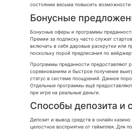
состоянии весьма повысить возможности
Бонусные предложен
Бонусные оферы и программы преданности
Премии за подписку часто служат стартов
включать в себя даровые раскрутки или п
поскольку порой предписания по вейджер
Программы преданности предоставляют ре
соревнованиям и быстрое получение выигр
статус в системе поощрений. Данное пор
Отдельные программы ещё предоставляют 
при игре на реальные деньги.
Способы депозита и 
Депозит и вывод средств в онлайн казино
целостное восприятие от геймплея. Для по