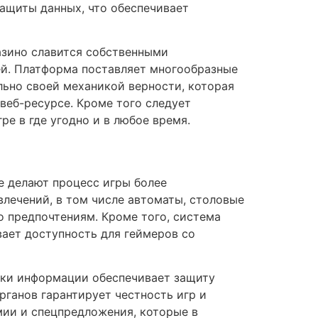
защиты данных, что обеспечивает
азино славится собственными
й. Платформа поставляет многообразные
льно своей механикой верности, которая
веб-ресурсе. Кроме того следует
е в где угодно и в любое время.
е делают процесс игры более
лечений, в том числе автоматы, столовые
о предпочтениям. Кроме того, система
ает доступность для геймеров со
вки информации обеспечивает защиту
ганов гарантирует честность игр и
мии и спецпредложения, которые в