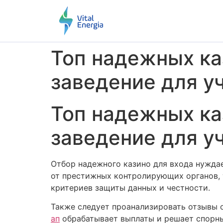
Топ надежных ка
заведение для у
Топ надежных ка
заведение для у
Отбор надежного казино для входа нужда
от престижных контролирующих органов, т
критериев защиты данных и честности.
Также следует проанализировать отзывы 
ап
обрабатывает выплаты и решает спорны