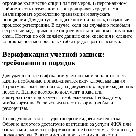
огромное количество опций для геймеров. В персональном
кабинете есть возможность контролировать средствами,
анализировать хронологию транзакций и запускать
поощрения. Для доступа вводите логин и пароль, созданные в
процессе регистрации. В случае, если вы случайно позабыли
секретный код, примените опцией восстановления с помощью
email. Постоянно обновляйте данные свои сведения и следите
за безопасностью профиля, чтобы предотвратить взлома.
Верификация учетной записи:
требования и порядок
Для удачного идентификации учетной записи на интернет-
казино необходимо придерживаться ряду ключевым шагам.
Первым шагом является подача документов, подтверждающих
персону. Данное возможно документ, права или
альтернативный документ с изображением. Необходимо,
чтобы картинка было ясным и все информация были
разборчивы.
Последующий этап — удостоверение адреса жительства.
Обычно для этого достаточно квитанции за услуги ЖКХ или
банковской выписки, оформленной не более чем за 90 дней до
подачи заявки. Важно иметь в виду, что имя и адрес на