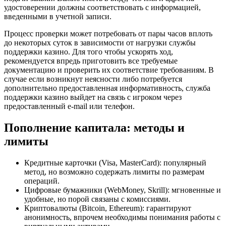
удостоверении должны соответствовать с информацией,
введенными в учетной записи.
Процесс проверки может потребовать от пары часов вплоть
до некоторых суток в зависимости от нагрузки службы
поддержки казино. Для того чтобы ускорять ход,
рекомендуется впредь приготовить все требуемые
документацию и проверить их соответствие требованиям. В
случае если возникнут неясности либо потребуется
дополнительно предоставленная информативность, служба
поддержки казино выйдет на связь с игроком через
предоставленный e-mail или телефон.
Пополнение капитала: методы и
лимиты
Кредитные карточки (Visa, MasterCard): популярный
метод, но возможно содержать лимиты по размерам
операций.
Цифровые бумажники (WebMoney, Skrill): мгновенные и
удобные, но порой связаны с комиссиями.
Криптовалюты (Bitcoin, Ethereum): гарантируют
анонимность, впрочем необходимы понимания работы с