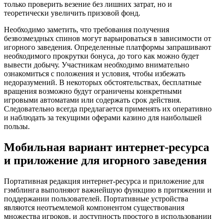
только проверить везение без лишних затрат, но и
теоретически увеличить призовой фонд.
Необходимо заметить, что требования получения
безвозмездных спинов могут варьироваться в зависимости от
игорного заведения. Определенные платформы запрашивают
необходимого прокрутки бонуса, до того как можно будет
вывести добычу. Участникам необходимо внимательно
ознакомиться с положения и условия, чтобы избежать
недоразумений. В некоторых обстоятельствах, бесплатные
вращения возможно будут ограничены конкретными
игровыми автоматами или содержать срок действия.
Следовательно всегда предлагается применять их оперативно
и наблюдать за текущими оферами казино для наибольшей
пользы.
Мобильная вариант интернет-ресурса
и приложение для игорного заведения
Портативная редакция интернет-ресурса и приложение для
гэмблинга выполняют важнейшую функцию в притяжении и
поддержании пользователей. Портативные устройства
являются неотъемлемой компонентом существования
множества игроков, и доступность простого в использовании