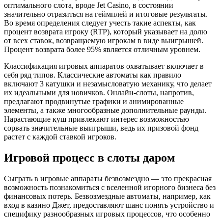
оптимального слота, вроде Jet Casino, в состоянии
значительно отразиться на геймплей и итоговые результаты.
Во время определения следует учесть такие аспекты, как
процент возврата игроку (RTP), который указывает на долю
от всех ставок, возвращаемую игрокам в виде выигрышей.
Процент возврата более 95% является отличным уровнем.
Классификация игровых аппаратов охватывает включает в
себя ряд типов. Классические автоматы как правило
включают 3 катушки и незамысловатую механику, что делает
их идеальными для новичков. Онлайн-слоты, напротив,
предлагают продвинутые графики и анимированные
элементы, а также многообразные дополнительные раунды.
Нарастающие куш привлекают интерес возможностью
сорвать значительные выигрыши, ведь их призовой фонд
растет с каждой ставкой игроков.
Игровой процесс в слоты даром
Сыграть в игровые аппараты безвозмездно — это прекрасная
возможность познакомиться с вселенной игорного бизнеса без
финансовых потерь. Безвозмездные автоматы, например, как
вход в казино Джет, предоставляют шанс понять устройство и
специфику разнообразных игровых процессов, что особенно