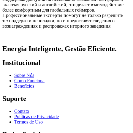
включая русский и английский, что делает взаимодействие
более комфортным для глобальных геймеров.
Профессиональные эксперты помогут не только разрешить
техподдержки неполадки, но и предоставят сведения о
вознаграждениях и распродажах игорного заведения.
Energia Inteligente, Gestão Eficiente.
Institucional
Sobre Nós
Como Funciona
Benefícios
Suporte
Contato
Políticas de Privacidade
Termos de Uso