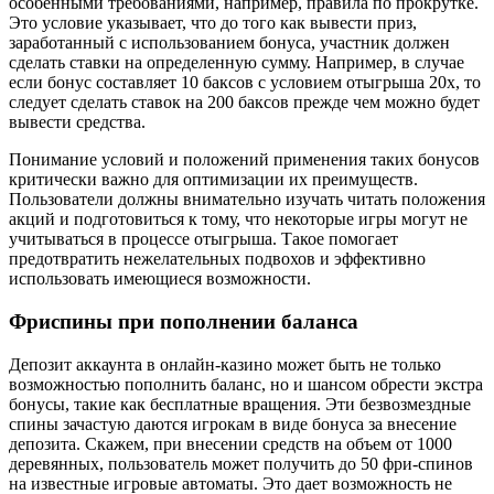
особенными требованиями, например, правила по прокрутке.
Это условие указывает, что до того как вывести приз,
заработанный с использованием бонуса, участник должен
сделать ставки на определенную сумму. Например, в случае
если бонус составляет 10 баксов с условием отыгрыша 20x, то
следует сделать ставок на 200 баксов прежде чем можно будет
вывести средства.
Понимание условий и положений применения таких бонусов
критически важно для оптимизации их преимуществ.
Пользователи должны внимательно изучать читать положения
акций и подготовиться к тому, что некоторые игры могут не
учитываться в процессе отыгрыша. Такое помогает
предотвратить нежелательных подвохов и эффективно
использовать имеющиеся возможности.
Фриспины при пополнении баланса
Депозит аккаунта в онлайн-казино может быть не только
возможностью пополнить баланс, но и шансом обрести экстра
бонусы, такие как бесплатные вращения. Эти безвозмездные
спины зачастую даются игрокам в виде бонуса за внесение
депозита. Скажем, при внесении средств на объем от 1000
деревянных, пользователь может получить до 50 фри-спинов
на известные игровые автоматы. Это дает возможность не