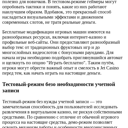
полезно для новичков. В тестовом-режиме геймеры могут
опробовать тактики и понять, какие из них работают
наилучшим образом. Вдобавок, это прекрасный способ
насладиться визуальными эффектами и движением
современных слотов, не тратя реальные деньги.
Бесплатные модификации игровых машин имеются на
разнообразных ресурсах, включая интернет-казино и
профильные веб-сайты. Они предоставляют разнообразный
выбор тем: от традиционных фруктовых игр и до
многослойных видеослотов с бонусными раундами. Для
начала игры необходимо подобрать приглянувшийся автомат
и щелкнуть по опцию "Играть бесплатно". Таким путём,
игроки могут обрести важный опыт и смелость в Jet Casino
перед тем, как начать играть на настоящие деньги.
Тестовый-режим безо необходимости учетной
записи
Тестовый-режим без нужды учетной записи — это
замечательная способность для пользователей исследовать
развлечения в виртуальном казино, не рискуя собственными
средствами. По сравнению с отличие от обычной игрового
процесса на настоящие средства, демо-режим позволяет
освоить механизм работы и особенности многочисленных